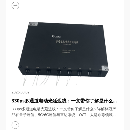
1550nm单频窄线宽纳秒激光器，在激光技术的浩瀚星空中，犹
如一颗璀璨的明星，以其独特的光学特性和广泛的应用领域，吸
引了众多科研与工业界的目光。四川梓冠光电作为该领域的高新
技术企业，其推出的1550nm单频窄线宽纳秒激光器更是以其卓
越的性能和稳定的表现，成为了市场上的热门之...
2026.03.09
330ps多通道电动光延迟线：一文带你了解是什么？
详解梓冠产品在量子通信、5G/6G通信与雷达系
330ps多通道电动光延迟线：一文带你了解是什么？详解梓冠产
统、OCT、太赫兹等领域的实际应用
品在量子通信、5G/6G通信与雷达系统、OCT、太赫兹等领域的
实际应用 330ps多通道电动光延迟线，在光通信与光电子技术的
飞速发展中，凭借其高精度、多通道、可调可控等特性，在量子