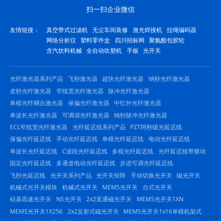
扫一扫企业微信
友情链接：
真空带式过滤机
无尘车间装修
激光焊接机
拉绳编码器
网络分析仪
塑料零件盒
四川招标网
聚氨酯包胶轮
含汽饮料机械
全自动吹塑机
手板
光开关
光纤激光器系列产品
飞秒激光器
超快光纤激光器
纳秒光纤激光器
皮秒光纤激光器
窄线宽光纤激光器
脉冲光纤激光器
单模光纤耦合激光器
保偏光纤激光器
中红外光纤激光器
单波长光纤激光器
可调谐光纤激光器
纳秒脉冲光纤激光器
ECL窄线宽光纤激光器
光纤延迟线系列产品
PZT阿秒级光延迟线
保偏光纤延迟线
手动光纤延迟线
单模光纤延迟线
电动光纤延迟线
单波长光纤延迟线
C波段光纤延迟线
多模光纤延迟线
光纤延迟线带驱动
固定光纤延迟线
多通道电动光纤延迟线
步进可调光纤延迟线
飞秒光延迟线
光开关系列产品
光开关矩阵
手动切换光开关
磁光开关
机械式光开关模块
机械式光开关
MEMS光开关
台式光开关
硅基高速光开关
NS光开关
2x2直通磁光开关
MEMS光开关1XN
MEMS光开关1X256
2x2反射式磁光开关
MEMS光开关1x16单模机架式