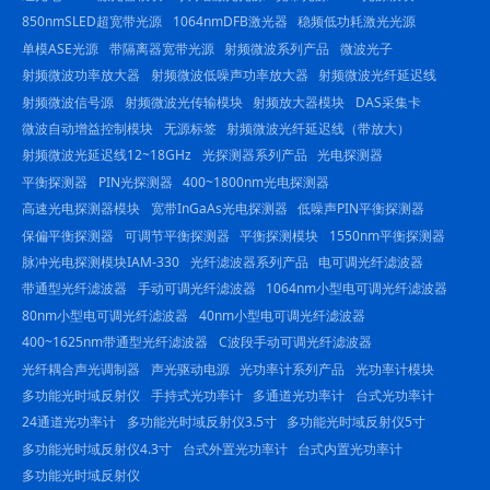
850nmSLED超宽带光源
1064nmDFB激光器
稳频低功耗激光光源
单模ASE光源
带隔离器宽带光源
射频微波系列产品
微波光子
射频微波功率放大器
射频微波低噪声功率放大器
射频微波光纤延迟线
射频微波信号源
射频微波光传输模块
射频放大器模块
DAS采集卡
微波自动增益控制模块
无源标签
射频微波光纤延迟线（带放大）
射频微波光延迟线12~18GHz
光探测器系列产品
光电探测器
平衡探测器
PIN光探测器
400~1800nm光电探测器
高速光电探测器模块
宽带InGaAs光电探测器
低噪声PIN平衡探测器
保偏平衡探测器
可调节平衡探测器
平衡探测模块
1550nm平衡探测器
脉冲光电探测模块IAM-330
光纤滤波器系列产品
电可调光纤滤波器
带通型光纤滤波器
手动可调光纤滤波器
1064nm小型电可调光纤滤波器
80nm小型电可调光纤滤波器
40nm小型电可调光纤滤波器
400~1625nm带通型光纤滤波器
C波段手动可调光纤滤波器
光纤耦合声光调制器
声光驱动电源
光功率计系列产品
光功率计模块
多功能光时域反射仪
手持式光功率计
多通道光功率计
台式光功率计
24通道光功率计
多功能光时域反射仪3.5寸
多功能光时域反射仪5寸
多功能光时域反射仪4.3寸
台式外置光功率计
台式内置光功率计
多功能光时域反射仪