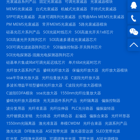
光衰减器系列产品
固定光衰减器
可调光衰减器
光衰减器模块
MEMS光衰减器
台式光衰减器
机械式光衰减器
手持式光衰减器
SFP可调光衰减器
高速可调阵列光衰减器
抗弯曲Mini MEMS光衰减器
QQ在
PM MEMS光衰减器
常开MEMS光衰减器
5路光衰减器模块
线咨
0816
硅基光芯片系列产品
SOI光延时线芯片
SOI高速光开关1x8芯片
SOI高速光开关阵列芯片
SOI高速多通道光衰减器芯片
询
-
SOI可调光滤波器阵列芯片
SOI偏振控制器-开关阵列芯片
SOI光电探测器-混频光电探测器阵列芯片
23844
硅基单片集成9bit可调光延迟线芯片
单片6bit光延时芯片
光纤放大器系列产品
掺铒光纤放大器
保偏光纤放大器
光纤放大器模块
soa半导体光放大器
光纤拉曼放大器
C波段光纤放大器
多波长增益平坦型掺铒光纤放大器
C波段光纤放大器模块
C波段EDFA模块
soa光放大器
1550nm光纤拉曼放大器
掺铒光纤放大器模块
光无源器件系列产品
光纤隔离器
偏振控制器
波分复用器
光纤准直器
光纤拉伸器
PLC光分路器
偏振旋转器
光纤镀膜反射镜
光分路器
光纤耦合器
起偏器
偏振合束器
光纤环形器
1550nm光隔离器
激光准直器
单模CWDM
光纤合束器
光源系列产品
激光光源
DFB激光器
ASE宽带光源
激光器雷达源
SLED宽带光源
红光笔
DFB激光器模块
可调谐激光光源
宽带光源
ASE光源模块