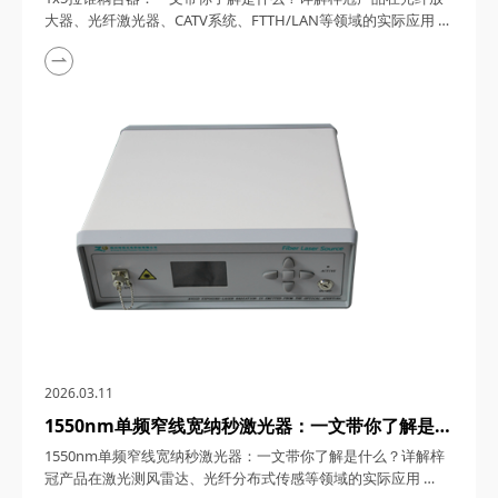
FTTH/LAN等领域的实际应用
大器、光纤激光器、CATV系统、FTTH/LAN等领域的实际应用
1x5拉锥耦合器，在光纤通信与传感技术迅猛发展的今天，凭借
其独特的设计、卓越的性能以及广泛的应用场景，成为了光纤网
络构建中不可或缺的关键组件。今天，四川梓冠光电将从产品定
义、工作原理、特点参数以及具体应用等多个维度，全面剖析这
款产品的内在魅力。 一、1...
2026.03.11
1550nm单频窄线宽纳秒激光器：一文带你了解是什
么？详解梓冠产品在激光测风雷达、光纤分布式传感
1550nm单频窄线宽纳秒激光器：一文带你了解是什么？详解梓
等领域的实际应用
冠产品在激光测风雷达、光纤分布式传感等领域的实际应用