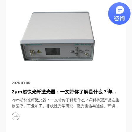
通信、5G/6G通信与雷达系统、光学相干层析成像（OCT）、光
学测量与传感以及太赫兹研究与超快激光等多个领域展现出非凡
的应用潜力。今天，四川梓冠光电...
2026.03.06
2μm超快光纤激光器：一文带你了解是什么？详解
梓冠产品在生物医疗、工业加工、非线性光学研究、
2μm超快光纤激光器：一文带你了解是什么？详解梓冠产品在生
激光雷达与通信、环境监测等领域的实际应用
物医疗、工业加工、非线性光学研究、激光雷达与通信、环境监
测等领域的实际应用 超快光纤激光器凭借其高功率、短脉冲、
宽调谐范围等特性，在激光技术迅猛发展的今天，成为科研与工
业领域的“明星工具”。其中，2μm波段的超快光纤激光器因其独
特的光谱优势（如人眼安全、水分子吸收峰等），在生物医疗、