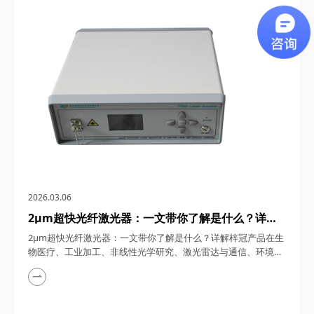
通信、5G/6G通信与雷达系统、光学相干层析成像（OCT）、光
学测量与传感以及太赫兹研究与超快激光等多个领域展现出非凡
的应用潜力。今天，四川梓冠光电...
2026.03.06
2μm超快光纤激光器：一文带你了解是什么？详解
梓冠产品在生物医疗、工业加工、非线性光学研究、
2μm超快光纤激光器：一文带你了解是什么？详解梓冠产品在生
激光雷达与通信、环境监测等领域的实际应用
物医疗、工业加工、非线性光学研究、激光雷达与通信、环境监
测等领域的实际应用 超快光纤激光器凭借其高功率、短脉冲、
宽调谐范围等特性，在激光技术迅猛发展的今天，成为科研与工
业领域的“明星工具”。其中，2μm波段的超快光纤激光器因其独
特的光谱优势（如人眼安全、水分子吸收峰等），在生物医疗、