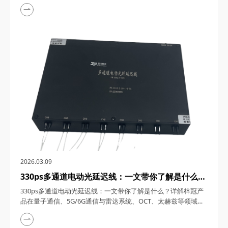
1550nm单频窄线宽纳秒激光器，在激光技术的浩瀚星空中，犹
如一颗璀璨的明星，以其独特的光学特性和广泛的应用领域，吸
引了众多科研与工业界的目光。四川梓冠光电作为该领域的高新
技术企业，其推出的1550nm单频窄线宽纳秒激光器更是以其卓
越的性能和稳定的表现，成为了市场上的热门之...
2026.03.09
330ps多通道电动光延迟线：一文带你了解是什么？
详解梓冠产品在量子通信、5G/6G通信与雷达系
330ps多通道电动光延迟线：一文带你了解是什么？详解梓冠产
统、OCT、太赫兹等领域的实际应用
品在量子通信、5G/6G通信与雷达系统、OCT、太赫兹等领域的
实际应用 330ps多通道电动光延迟线，在光通信与光电子技术的
飞速发展中，凭借其高精度、多通道、可调可控等特性，在量子