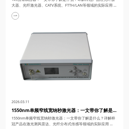
FTTH/LAN等领域的实际应用
大器、光纤激光器、CATV系统、FTTH/LAN等领域的实际应用
1x5拉锥耦合器，在光纤通信与传感技术迅猛发展的今天，凭借
其独特的设计、卓越的性能以及广泛的应用场景，成为了光纤网
络构建中不可或缺的关键组件。今天，四川梓冠光电将从产品定
义、工作原理、特点参数以及具体应用等多个维度，全面剖析这
款产品的内在魅力。 一、1...
2026.03.11
1550nm单频窄线宽纳秒激光器：一文带你了解是什
么？详解梓冠产品在激光测风雷达、光纤分布式传感
1550nm单频窄线宽纳秒激光器：一文带你了解是什么？详解梓
等领域的实际应用
冠产品在激光测风雷达、光纤分布式传感等领域的实际应用