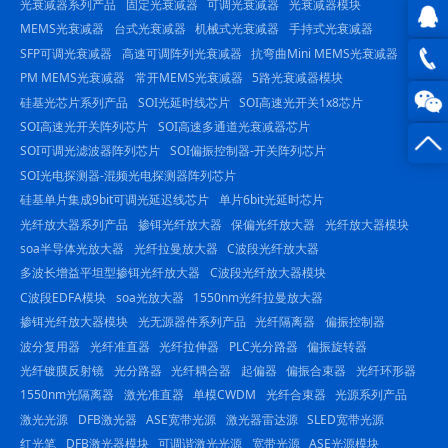
光衰减器系列产品
固定光衰减器
可调光衰减器
光衰减器模块
MEMS光衰减器
台式光衰减器
机械式光衰减器
手持式光衰减器
SFP可调光衰减器
高速可调阵列光衰减器
抗弯曲Mini MEMS光衰减器
QQ在
PM MEMS光衰减器
常开MEMS光衰减器
5路光衰减器模块
线咨
0816
硅基光芯片系列产品
SOI光延时线芯片
SOI高速光开关1x8芯片
SOI高速光开关阵列芯片
SOI高速多通道光衰减器芯片
询
-
SOI可调光滤波器阵列芯片
SOI偏振控制器-开关阵列芯片
SOI光电探测器-混频光电探测器阵列芯片
23844
硅基单片集成9bit可调光延迟线芯片
单片6bit光延时芯片
光纤放大器系列产品
掺铒光纤放大器
保偏光纤放大器
光纤放大器模块
soa半导体光放大器
光纤拉曼放大器
C波段光纤放大器
多波长增益平坦型掺铒光纤放大器
C波段光纤放大器模块
C波段EDFA模块
soa光放大器
1550nm光纤拉曼放大器
掺铒光纤放大器模块
光无源器件系列产品
光纤隔离器
偏振控制器
波分复用器
光纤准直器
光纤拉伸器
PLC光分路器
偏振旋转器
光纤镀膜反射镜
光分路器
光纤耦合器
起偏器
偏振合束器
光纤环形器
1550nm光隔离器
激光准直器
单模CWDM
光纤合束器
光源系列产品
激光光源
DFB激光器
ASE宽带光源
激光器雷达源
SLED宽带光源
红光笔
DFB激光器模块
可调谐激光光源
宽带光源
ASE光源模块