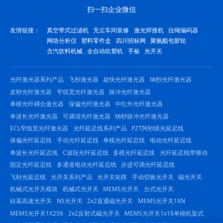
扫一扫企业微信
友情链接：
真空带式过滤机
无尘车间装修
激光焊接机
拉绳编码器
网络分析仪
塑料零件盒
四川招标网
聚氨酯包胶轮
含汽饮料机械
全自动吹塑机
手板
光开关
光纤激光器系列产品
飞秒激光器
超快光纤激光器
纳秒光纤激光器
皮秒光纤激光器
窄线宽光纤激光器
脉冲光纤激光器
单模光纤耦合激光器
保偏光纤激光器
中红外光纤激光器
单波长光纤激光器
可调谐光纤激光器
纳秒脉冲光纤激光器
ECL窄线宽光纤激光器
光纤延迟线系列产品
PZT阿秒级光延迟线
保偏光纤延迟线
手动光纤延迟线
单模光纤延迟线
电动光纤延迟线
单波长光纤延迟线
C波段光纤延迟线
多模光纤延迟线
光纤延迟线带驱动
固定光纤延迟线
多通道电动光纤延迟线
步进可调光纤延迟线
飞秒光延迟线
光开关系列产品
光开关矩阵
手动切换光开关
磁光开关
机械式光开关模块
机械式光开关
MEMS光开关
台式光开关
硅基高速光开关
NS光开关
2x2直通磁光开关
MEMS光开关1XN
MEMS光开关1X256
2x2反射式磁光开关
MEMS光开关1x16单模机架式