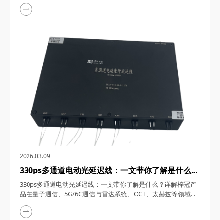
1550nm单频窄线宽纳秒激光器，在激光技术的浩瀚星空中，犹
如一颗璀璨的明星，以其独特的光学特性和广泛的应用领域，吸
引了众多科研与工业界的目光。四川梓冠光电作为该领域的高新
技术企业，其推出的1550nm单频窄线宽纳秒激光器更是以其卓
越的性能和稳定的表现，成为了市场上的热门之...
2026.03.09
330ps多通道电动光延迟线：一文带你了解是什么？
详解梓冠产品在量子通信、5G/6G通信与雷达系
330ps多通道电动光延迟线：一文带你了解是什么？详解梓冠产
统、OCT、太赫兹等领域的实际应用
品在量子通信、5G/6G通信与雷达系统、OCT、太赫兹等领域的
实际应用 330ps多通道电动光延迟线，在光通信与光电子技术的
飞速发展中，凭借其高精度、多通道、可调可控等特性，在量子