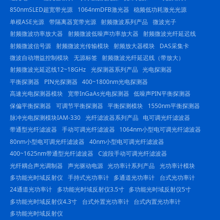
850nmSLED超宽带光源
1064nmDFB激光器
稳频低功耗激光光源
单模ASE光源
带隔离器宽带光源
射频微波系列产品
微波光子
射频微波功率放大器
射频微波低噪声功率放大器
射频微波光纤延迟线
射频微波信号源
射频微波光传输模块
射频放大器模块
DAS采集卡
微波自动增益控制模块
无源标签
射频微波光纤延迟线（带放大）
射频微波光延迟线12~18GHz
光探测器系列产品
光电探测器
平衡探测器
PIN光探测器
400~1800nm光电探测器
高速光电探测器模块
宽带InGaAs光电探测器
低噪声PIN平衡探测器
保偏平衡探测器
可调节平衡探测器
平衡探测模块
1550nm平衡探测器
脉冲光电探测模块IAM-330
光纤滤波器系列产品
电可调光纤滤波器
带通型光纤滤波器
手动可调光纤滤波器
1064nm小型电可调光纤滤波器
80nm小型电可调光纤滤波器
40nm小型电可调光纤滤波器
400~1625nm带通型光纤滤波器
C波段手动可调光纤滤波器
光纤耦合声光调制器
声光驱动电源
光功率计系列产品
光功率计模块
多功能光时域反射仪
手持式光功率计
多通道光功率计
台式光功率计
24通道光功率计
多功能光时域反射仪3.5寸
多功能光时域反射仪5寸
多功能光时域反射仪4.3寸
台式外置光功率计
台式内置光功率计
多功能光时域反射仪