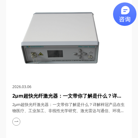
通信、5G/6G通信与雷达系统、光学相干层析成像（OCT）、光
学测量与传感以及太赫兹研究与超快激光等多个领域展现出非凡
的应用潜力。今天，四川梓冠光电...
2026.03.06
2μm超快光纤激光器：一文带你了解是什么？详解
梓冠产品在生物医疗、工业加工、非线性光学研究、
2μm超快光纤激光器：一文带你了解是什么？详解梓冠产品在生
激光雷达与通信、环境监测等领域的实际应用
物医疗、工业加工、非线性光学研究、激光雷达与通信、环境监
测等领域的实际应用 超快光纤激光器凭借其高功率、短脉冲、
宽调谐范围等特性，在激光技术迅猛发展的今天，成为科研与工
业领域的“明星工具”。其中，2μm波段的超快光纤激光器因其独
特的光谱优势（如人眼安全、水分子吸收峰等），在生物医疗、