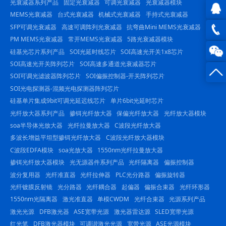
光衰减器系列产品
固定光衰减器
可调光衰减器
光衰减器模块
MEMS光衰减器
台式光衰减器
机械式光衰减器
手持式光衰减器
SFP可调光衰减器
高速可调阵列光衰减器
抗弯曲Mini MEMS光衰减器
QQ在
PM MEMS光衰减器
常开MEMS光衰减器
5路光衰减器模块
线咨
0816
硅基光芯片系列产品
SOI光延时线芯片
SOI高速光开关1x8芯片
SOI高速光开关阵列芯片
SOI高速多通道光衰减器芯片
询
-
SOI可调光滤波器阵列芯片
SOI偏振控制器-开关阵列芯片
SOI光电探测器-混频光电探测器阵列芯片
23844
硅基单片集成9bit可调光延迟线芯片
单片6bit光延时芯片
光纤放大器系列产品
掺铒光纤放大器
保偏光纤放大器
光纤放大器模块
soa半导体光放大器
光纤拉曼放大器
C波段光纤放大器
多波长增益平坦型掺铒光纤放大器
C波段光纤放大器模块
C波段EDFA模块
soa光放大器
1550nm光纤拉曼放大器
掺铒光纤放大器模块
光无源器件系列产品
光纤隔离器
偏振控制器
波分复用器
光纤准直器
光纤拉伸器
PLC光分路器
偏振旋转器
光纤镀膜反射镜
光分路器
光纤耦合器
起偏器
偏振合束器
光纤环形器
1550nm光隔离器
激光准直器
单模CWDM
光纤合束器
光源系列产品
激光光源
DFB激光器
ASE宽带光源
激光器雷达源
SLED宽带光源
红光笔
DFB激光器模块
可调谐激光光源
宽带光源
ASE光源模块