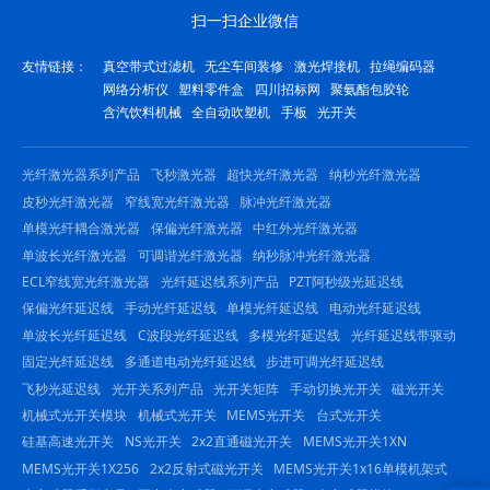
扫一扫企业微信
友情链接：
真空带式过滤机
无尘车间装修
激光焊接机
拉绳编码器
网络分析仪
塑料零件盒
四川招标网
聚氨酯包胶轮
含汽饮料机械
全自动吹塑机
手板
光开关
光纤激光器系列产品
飞秒激光器
超快光纤激光器
纳秒光纤激光器
皮秒光纤激光器
窄线宽光纤激光器
脉冲光纤激光器
单模光纤耦合激光器
保偏光纤激光器
中红外光纤激光器
单波长光纤激光器
可调谐光纤激光器
纳秒脉冲光纤激光器
ECL窄线宽光纤激光器
光纤延迟线系列产品
PZT阿秒级光延迟线
保偏光纤延迟线
手动光纤延迟线
单模光纤延迟线
电动光纤延迟线
单波长光纤延迟线
C波段光纤延迟线
多模光纤延迟线
光纤延迟线带驱动
固定光纤延迟线
多通道电动光纤延迟线
步进可调光纤延迟线
飞秒光延迟线
光开关系列产品
光开关矩阵
手动切换光开关
磁光开关
机械式光开关模块
机械式光开关
MEMS光开关
台式光开关
硅基高速光开关
NS光开关
2x2直通磁光开关
MEMS光开关1XN
MEMS光开关1X256
2x2反射式磁光开关
MEMS光开关1x16单模机架式