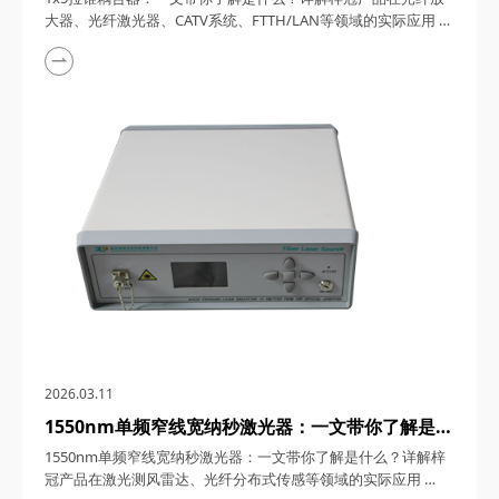
FTTH/LAN等领域的实际应用
大器、光纤激光器、CATV系统、FTTH/LAN等领域的实际应用
1x5拉锥耦合器，在光纤通信与传感技术迅猛发展的今天，凭借
其独特的设计、卓越的性能以及广泛的应用场景，成为了光纤网
络构建中不可或缺的关键组件。今天，四川梓冠光电将从产品定
义、工作原理、特点参数以及具体应用等多个维度，全面剖析这
款产品的内在魅力。 一、1...
2026.03.11
1550nm单频窄线宽纳秒激光器：一文带你了解是什
么？详解梓冠产品在激光测风雷达、光纤分布式传感
1550nm单频窄线宽纳秒激光器：一文带你了解是什么？详解梓
等领域的实际应用
冠产品在激光测风雷达、光纤分布式传感等领域的实际应用