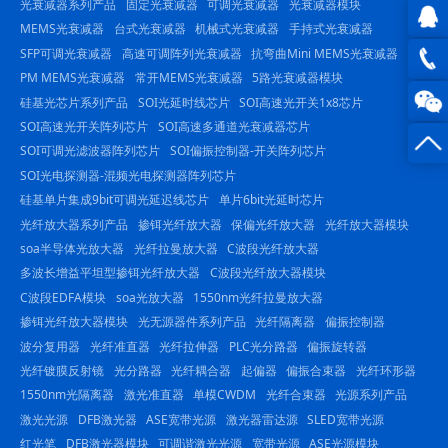
光衰减器系列产品
固定光衰减器
可调光衰减器
光衰减器模块
MEMS光衰减器
台式光衰减器
机械式光衰减器
手持式光衰减器
SFP可调光衰减器
高速可调阵列光衰减器
抗弯曲Mini MEMS光衰减器
QQ在
PM MEMS光衰减器
常开MEMS光衰减器
5路光衰减器模块
线咨
0816
硅基光芯片系列产品
SOI光延时线芯片
SOI高速光开关1x8芯片
SOI高速光开关阵列芯片
SOI高速多通道光衰减器芯片
询
-
SOI可调光滤波器阵列芯片
SOI偏振控制器-开关阵列芯片
SOI光电探测器-混频光电探测器阵列芯片
23844
硅基单片集成9bit可调光延迟线芯片
单片6bit光延时芯片
光纤放大器系列产品
掺铒光纤放大器
保偏光纤放大器
光纤放大器模块
soa半导体光放大器
光纤拉曼放大器
C波段光纤放大器
多波长增益平坦型掺铒光纤放大器
C波段光纤放大器模块
C波段EDFA模块
soa光放大器
1550nm光纤拉曼放大器
掺铒光纤放大器模块
光无源器件系列产品
光纤隔离器
偏振控制器
波分复用器
光纤准直器
光纤拉伸器
PLC光分路器
偏振旋转器
光纤镀膜反射镜
光分路器
光纤耦合器
起偏器
偏振合束器
光纤环形器
1550nm光隔离器
激光准直器
单模CWDM
光纤合束器
光源系列产品
激光光源
DFB激光器
ASE宽带光源
激光器雷达源
SLED宽带光源
红光笔
DFB激光器模块
可调谐激光光源
宽带光源
ASE光源模块