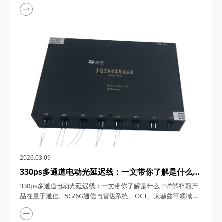
1550nm单频窄线宽纳秒激光器，在激光技术的浩瀚星空中，犹
如一颗璀璨的明星，以其独特的光学特性和广泛的应用领域，吸
引了众多科研与工业界的目光。四川梓冠光电作为该领域的高新
技术企业，其推出的1550nm单频窄线宽纳秒激光器更是以其卓
越的性能和稳定的表现，成为了市场上的热门之...
2026.03.09
330ps多通道电动光延迟线：一文带你了解是什么？
详解梓冠产品在量子通信、5G/6G通信与雷达系
330ps多通道电动光延迟线：一文带你了解是什么？详解梓冠产
统、OCT、太赫兹等领域的实际应用
品在量子通信、5G/6G通信与雷达系统、OCT、太赫兹等领域的
实际应用 330ps多通道电动光延迟线，在光通信与光电子技术的
飞速发展中，凭借其高精度、多通道、可调可控等特性，在量子