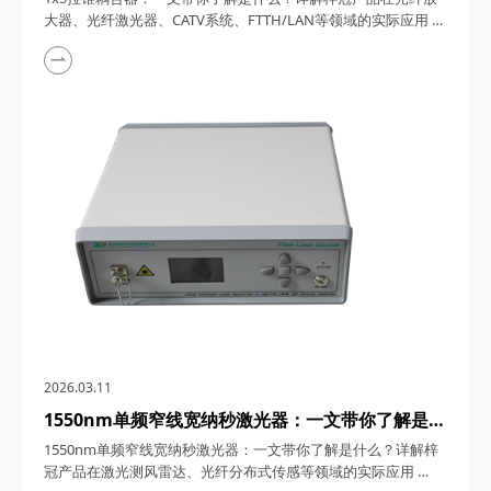
FTTH/LAN等领域的实际应用
大器、光纤激光器、CATV系统、FTTH/LAN等领域的实际应用
1x5拉锥耦合器，在光纤通信与传感技术迅猛发展的今天，凭借
其独特的设计、卓越的性能以及广泛的应用场景，成为了光纤网
络构建中不可或缺的关键组件。今天，四川梓冠光电将从产品定
义、工作原理、特点参数以及具体应用等多个维度，全面剖析这
款产品的内在魅力。 一、1...
2026.03.11
1550nm单频窄线宽纳秒激光器：一文带你了解是什
么？详解梓冠产品在激光测风雷达、光纤分布式传感
1550nm单频窄线宽纳秒激光器：一文带你了解是什么？详解梓
等领域的实际应用
冠产品在激光测风雷达、光纤分布式传感等领域的实际应用