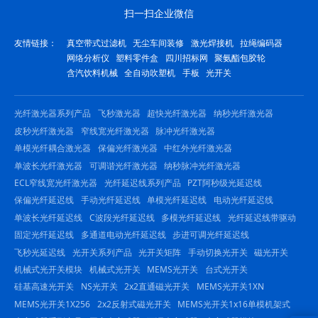
扫一扫企业微信
友情链接：
真空带式过滤机
无尘车间装修
激光焊接机
拉绳编码器
网络分析仪
塑料零件盒
四川招标网
聚氨酯包胶轮
含汽饮料机械
全自动吹塑机
手板
光开关
光纤激光器系列产品
飞秒激光器
超快光纤激光器
纳秒光纤激光器
皮秒光纤激光器
窄线宽光纤激光器
脉冲光纤激光器
单模光纤耦合激光器
保偏光纤激光器
中红外光纤激光器
单波长光纤激光器
可调谐光纤激光器
纳秒脉冲光纤激光器
ECL窄线宽光纤激光器
光纤延迟线系列产品
PZT阿秒级光延迟线
保偏光纤延迟线
手动光纤延迟线
单模光纤延迟线
电动光纤延迟线
单波长光纤延迟线
C波段光纤延迟线
多模光纤延迟线
光纤延迟线带驱动
固定光纤延迟线
多通道电动光纤延迟线
步进可调光纤延迟线
飞秒光延迟线
光开关系列产品
光开关矩阵
手动切换光开关
磁光开关
机械式光开关模块
机械式光开关
MEMS光开关
台式光开关
硅基高速光开关
NS光开关
2x2直通磁光开关
MEMS光开关1XN
MEMS光开关1X256
2x2反射式磁光开关
MEMS光开关1x16单模机架式