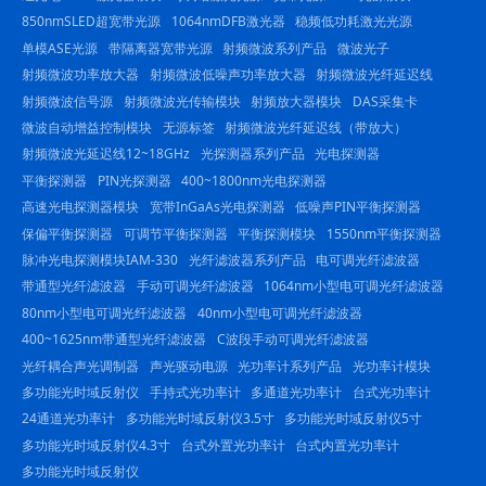
850nmSLED超宽带光源
1064nmDFB激光器
稳频低功耗激光光源
单模ASE光源
带隔离器宽带光源
射频微波系列产品
微波光子
射频微波功率放大器
射频微波低噪声功率放大器
射频微波光纤延迟线
射频微波信号源
射频微波光传输模块
射频放大器模块
DAS采集卡
微波自动增益控制模块
无源标签
射频微波光纤延迟线（带放大）
射频微波光延迟线12~18GHz
光探测器系列产品
光电探测器
平衡探测器
PIN光探测器
400~1800nm光电探测器
高速光电探测器模块
宽带InGaAs光电探测器
低噪声PIN平衡探测器
保偏平衡探测器
可调节平衡探测器
平衡探测模块
1550nm平衡探测器
脉冲光电探测模块IAM-330
光纤滤波器系列产品
电可调光纤滤波器
带通型光纤滤波器
手动可调光纤滤波器
1064nm小型电可调光纤滤波器
80nm小型电可调光纤滤波器
40nm小型电可调光纤滤波器
400~1625nm带通型光纤滤波器
C波段手动可调光纤滤波器
光纤耦合声光调制器
声光驱动电源
光功率计系列产品
光功率计模块
多功能光时域反射仪
手持式光功率计
多通道光功率计
台式光功率计
24通道光功率计
多功能光时域反射仪3.5寸
多功能光时域反射仪5寸
多功能光时域反射仪4.3寸
台式外置光功率计
台式内置光功率计
多功能光时域反射仪