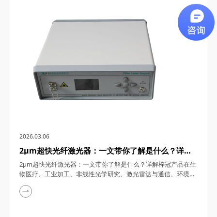
通信、5G/6G通信与雷达系统、光学相干层析成像（OCT）、光
学测量与传感以及太赫兹研究与超快激光等多个领域展现出非凡
的应用潜力。今天，四川梓冠光电...
2026.03.06
2μm超快光纤激光器：一文带你了解是什么？详解
梓冠产品在生物医疗、工业加工、非线性光学研究、
2μm超快光纤激光器：一文带你了解是什么？详解梓冠产品在生
激光雷达与通信、环境监测等领域的实际应用
物医疗、工业加工、非线性光学研究、激光雷达与通信、环境监
测等领域的实际应用 超快光纤激光器凭借其高功率、短脉冲、
宽调谐范围等特性，在激光技术迅猛发展的今天，成为科研与工
业领域的“明星工具”。其中，2μm波段的超快光纤激光器因其独
特的光谱优势（如人眼安全、水分子吸收峰等），在生物医疗、