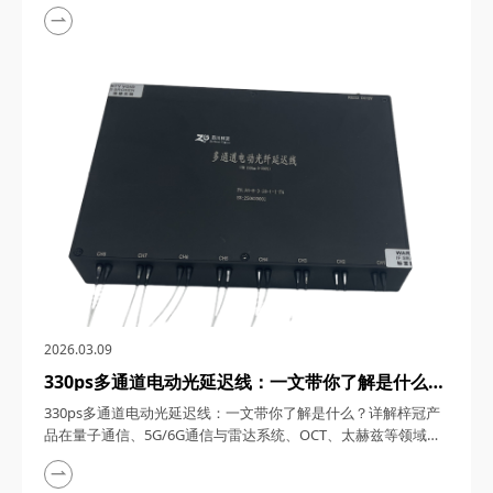
1550nm单频窄线宽纳秒激光器，在激光技术的浩瀚星空中，犹
如一颗璀璨的明星，以其独特的光学特性和广泛的应用领域，吸
引了众多科研与工业界的目光。四川梓冠光电作为该领域的高新
技术企业，其推出的1550nm单频窄线宽纳秒激光器更是以其卓
越的性能和稳定的表现，成为了市场上的热门之...
2026.03.09
330ps多通道电动光延迟线：一文带你了解是什么？
详解梓冠产品在量子通信、5G/6G通信与雷达系
330ps多通道电动光延迟线：一文带你了解是什么？详解梓冠产
统、OCT、太赫兹等领域的实际应用
品在量子通信、5G/6G通信与雷达系统、OCT、太赫兹等领域的
实际应用 330ps多通道电动光延迟线，在光通信与光电子技术的
飞速发展中，凭借其高精度、多通道、可调可控等特性，在量子