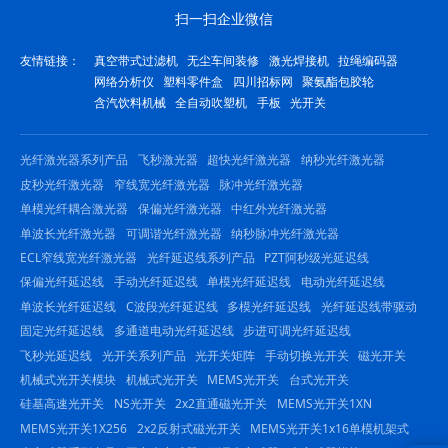
扫一扫企业微信
友情链接：
真空带式过滤机
无尘车间装修
激光焊接机
拉绳编码器
网络分析仪
塑料零件盒
四川招标网
聚氨酯包胶轮
含汽饮料机械
全自动吹塑机
手板
光开关
光纤激光器系列产品
飞秒激光器
超快光纤激光器
纳秒光纤激光器
皮秒光纤激光器
窄线宽光纤激光器
脉冲光纤激光器
单模光纤耦合激光器
保偏光纤激光器
中红外光纤激光器
单波长光纤激光器
可调谐光纤激光器
纳秒脉冲光纤激光器
ECL窄线宽光纤激光器
光纤延迟线系列产品
PZT阿秒级光延迟线
保偏光纤延迟线
手动光纤延迟线
单模光纤延迟线
电动光纤延迟线
单波长光纤延迟线
C波段光纤延迟线
多模光纤延迟线
光纤延迟线带驱动
固定光纤延迟线
多通道电动光纤延迟线
步进可调光纤延迟线
飞秒光延迟线
光开关系列产品
光开关矩阵
手动切换光开关
磁光开关
机械式光开关模块
机械式光开关
MEMS光开关
台式光开关
硅基高速光开关
NS光开关
2x2直通磁光开关
MEMS光开关1XN
MEMS光开关1X256
2x2反射式磁光开关
MEMS光开关1x16单模机架式