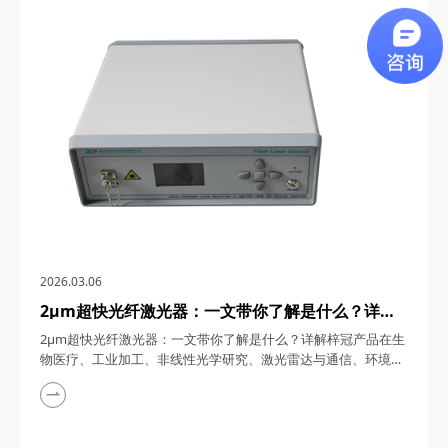
通信、5G/6G通信与雷达系统、光学相干层析成像（OCT）、光
学测量与传感以及太赫兹研究与超快激光等多个领域展现出非凡
的应用潜力。今天，四川梓冠光电...
2026.03.06
2μm超快光纤激光器：一文带你了解是什么？详解
梓冠产品在生物医疗、工业加工、非线性光学研究、
2μm超快光纤激光器：一文带你了解是什么？详解梓冠产品在生
激光雷达与通信、环境监测等领域的实际应用
物医疗、工业加工、非线性光学研究、激光雷达与通信、环境监
测等领域的实际应用 超快光纤激光器凭借其高功率、短脉冲、
宽调谐范围等特性，在激光技术迅猛发展的今天，成为科研与工
业领域的“明星工具”。其中，2μm波段的超快光纤激光器因其独
特的光谱优势（如人眼安全、水分子吸收峰等），在生物医疗、