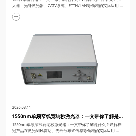
FTTH/LAN等领域的实际应用
大器、光纤激光器、CATV系统、FTTH/LAN等领域的实际应用
1x5拉锥耦合器，在光纤通信与传感技术迅猛发展的今天，凭借
其独特的设计、卓越的性能以及广泛的应用场景，成为了光纤网
络构建中不可或缺的关键组件。今天，四川梓冠光电将从产品定
义、工作原理、特点参数以及具体应用等多个维度，全面剖析这
款产品的内在魅力。 一、1...
2026.03.11
1550nm单频窄线宽纳秒激光器：一文带你了解是什
么？详解梓冠产品在激光测风雷达、光纤分布式传感
1550nm单频窄线宽纳秒激光器：一文带你了解是什么？详解梓
等领域的实际应用
冠产品在激光测风雷达、光纤分布式传感等领域的实际应用