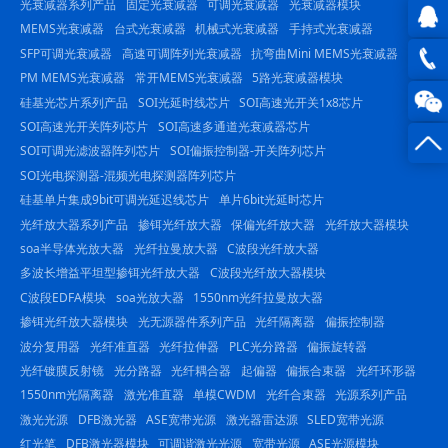
光衰减器系列产品
固定光衰减器
可调光衰减器
光衰减器模块
MEMS光衰减器
台式光衰减器
机械式光衰减器
手持式光衰减器
SFP可调光衰减器
高速可调阵列光衰减器
抗弯曲Mini MEMS光衰减器
QQ在
PM MEMS光衰减器
常开MEMS光衰减器
5路光衰减器模块
线咨
0816
硅基光芯片系列产品
SOI光延时线芯片
SOI高速光开关1x8芯片
SOI高速光开关阵列芯片
SOI高速多通道光衰减器芯片
询
-
SOI可调光滤波器阵列芯片
SOI偏振控制器-开关阵列芯片
SOI光电探测器-混频光电探测器阵列芯片
23844
硅基单片集成9bit可调光延迟线芯片
单片6bit光延时芯片
光纤放大器系列产品
掺铒光纤放大器
保偏光纤放大器
光纤放大器模块
soa半导体光放大器
光纤拉曼放大器
C波段光纤放大器
多波长增益平坦型掺铒光纤放大器
C波段光纤放大器模块
C波段EDFA模块
soa光放大器
1550nm光纤拉曼放大器
掺铒光纤放大器模块
光无源器件系列产品
光纤隔离器
偏振控制器
波分复用器
光纤准直器
光纤拉伸器
PLC光分路器
偏振旋转器
光纤镀膜反射镜
光分路器
光纤耦合器
起偏器
偏振合束器
光纤环形器
1550nm光隔离器
激光准直器
单模CWDM
光纤合束器
光源系列产品
激光光源
DFB激光器
ASE宽带光源
激光器雷达源
SLED宽带光源
红光笔
DFB激光器模块
可调谐激光光源
宽带光源
ASE光源模块