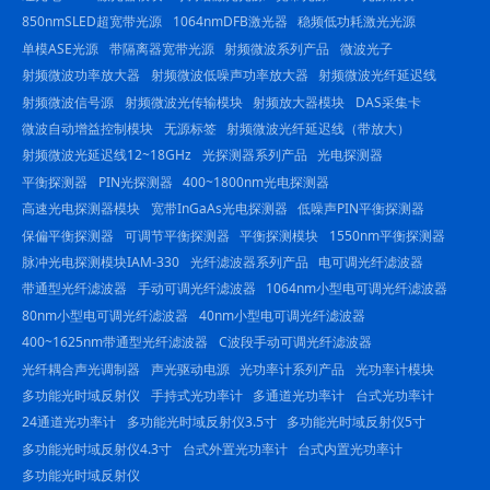
850nmSLED超宽带光源
1064nmDFB激光器
稳频低功耗激光光源
单模ASE光源
带隔离器宽带光源
射频微波系列产品
微波光子
射频微波功率放大器
射频微波低噪声功率放大器
射频微波光纤延迟线
射频微波信号源
射频微波光传输模块
射频放大器模块
DAS采集卡
微波自动增益控制模块
无源标签
射频微波光纤延迟线（带放大）
射频微波光延迟线12~18GHz
光探测器系列产品
光电探测器
平衡探测器
PIN光探测器
400~1800nm光电探测器
高速光电探测器模块
宽带InGaAs光电探测器
低噪声PIN平衡探测器
保偏平衡探测器
可调节平衡探测器
平衡探测模块
1550nm平衡探测器
脉冲光电探测模块IAM-330
光纤滤波器系列产品
电可调光纤滤波器
带通型光纤滤波器
手动可调光纤滤波器
1064nm小型电可调光纤滤波器
80nm小型电可调光纤滤波器
40nm小型电可调光纤滤波器
400~1625nm带通型光纤滤波器
C波段手动可调光纤滤波器
光纤耦合声光调制器
声光驱动电源
光功率计系列产品
光功率计模块
多功能光时域反射仪
手持式光功率计
多通道光功率计
台式光功率计
24通道光功率计
多功能光时域反射仪3.5寸
多功能光时域反射仪5寸
多功能光时域反射仪4.3寸
台式外置光功率计
台式内置光功率计
多功能光时域反射仪