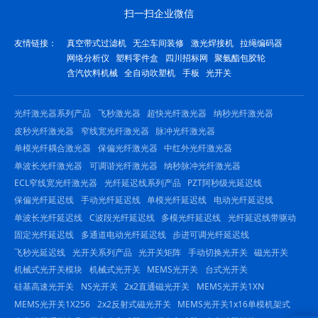
扫一扫企业微信
友情链接：
真空带式过滤机
无尘车间装修
激光焊接机
拉绳编码器
网络分析仪
塑料零件盒
四川招标网
聚氨酯包胶轮
含汽饮料机械
全自动吹塑机
手板
光开关
光纤激光器系列产品
飞秒激光器
超快光纤激光器
纳秒光纤激光器
皮秒光纤激光器
窄线宽光纤激光器
脉冲光纤激光器
单模光纤耦合激光器
保偏光纤激光器
中红外光纤激光器
单波长光纤激光器
可调谐光纤激光器
纳秒脉冲光纤激光器
ECL窄线宽光纤激光器
光纤延迟线系列产品
PZT阿秒级光延迟线
保偏光纤延迟线
手动光纤延迟线
单模光纤延迟线
电动光纤延迟线
单波长光纤延迟线
C波段光纤延迟线
多模光纤延迟线
光纤延迟线带驱动
固定光纤延迟线
多通道电动光纤延迟线
步进可调光纤延迟线
飞秒光延迟线
光开关系列产品
光开关矩阵
手动切换光开关
磁光开关
机械式光开关模块
机械式光开关
MEMS光开关
台式光开关
硅基高速光开关
NS光开关
2x2直通磁光开关
MEMS光开关1XN
MEMS光开关1X256
2x2反射式磁光开关
MEMS光开关1x16单模机架式