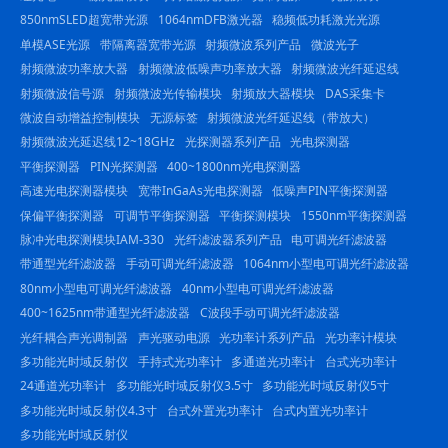
850nmSLED超宽带光源
1064nmDFB激光器
稳频低功耗激光光源
单模ASE光源
带隔离器宽带光源
射频微波系列产品
微波光子
射频微波功率放大器
射频微波低噪声功率放大器
射频微波光纤延迟线
射频微波信号源
射频微波光传输模块
射频放大器模块
DAS采集卡
微波自动增益控制模块
无源标签
射频微波光纤延迟线（带放大）
射频微波光延迟线12~18GHz
光探测器系列产品
光电探测器
平衡探测器
PIN光探测器
400~1800nm光电探测器
高速光电探测器模块
宽带InGaAs光电探测器
低噪声PIN平衡探测器
保偏平衡探测器
可调节平衡探测器
平衡探测模块
1550nm平衡探测器
脉冲光电探测模块IAM-330
光纤滤波器系列产品
电可调光纤滤波器
带通型光纤滤波器
手动可调光纤滤波器
1064nm小型电可调光纤滤波器
80nm小型电可调光纤滤波器
40nm小型电可调光纤滤波器
400~1625nm带通型光纤滤波器
C波段手动可调光纤滤波器
光纤耦合声光调制器
声光驱动电源
光功率计系列产品
光功率计模块
多功能光时域反射仪
手持式光功率计
多通道光功率计
台式光功率计
24通道光功率计
多功能光时域反射仪3.5寸
多功能光时域反射仪5寸
多功能光时域反射仪4.3寸
台式外置光功率计
台式内置光功率计
多功能光时域反射仪