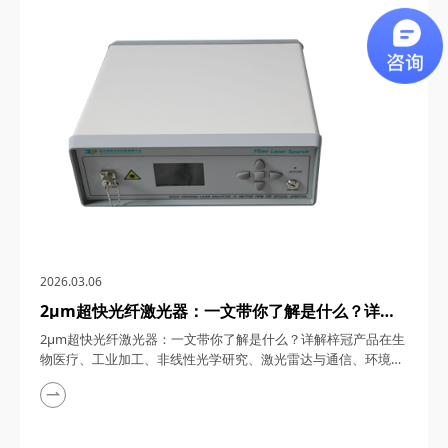
通信、5G/6G通信与雷达系统、光学相干层析成像（OCT）、光
学测量与传感以及太赫兹研究与超快激光等多个领域展现出非凡
的应用潜力。今天，四川梓冠光电...
2026.03.06
2μm超快光纤激光器：一文带你了解是什么？详解
梓冠产品在生物医疗、工业加工、非线性光学研究、
2μm超快光纤激光器：一文带你了解是什么？详解梓冠产品在生
激光雷达与通信、环境监测等领域的实际应用
物医疗、工业加工、非线性光学研究、激光雷达与通信、环境监
测等领域的实际应用 超快光纤激光器凭借其高功率、短脉冲、
宽调谐范围等特性，在激光技术迅猛发展的今天，成为科研与工
业领域的“明星工具”。其中，2μm波段的超快光纤激光器因其独
特的光谱优势（如人眼安全、水分子吸收峰等），在生物医疗、