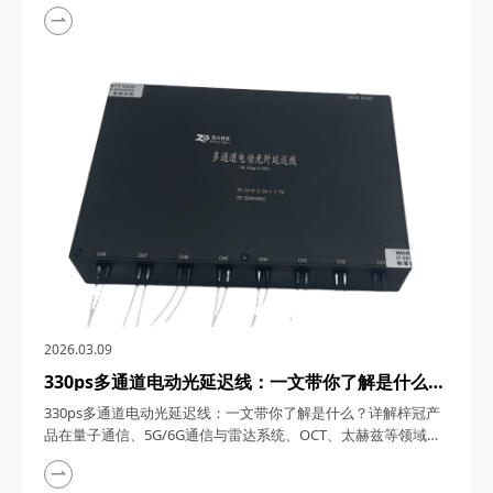
1550nm单频窄线宽纳秒激光器，在激光技术的浩瀚星空中，犹
如一颗璀璨的明星，以其独特的光学特性和广泛的应用领域，吸
引了众多科研与工业界的目光。四川梓冠光电作为该领域的高新
技术企业，其推出的1550nm单频窄线宽纳秒激光器更是以其卓
越的性能和稳定的表现，成为了市场上的热门之...
2026.03.09
330ps多通道电动光延迟线：一文带你了解是什么？
详解梓冠产品在量子通信、5G/6G通信与雷达系
330ps多通道电动光延迟线：一文带你了解是什么？详解梓冠产
统、OCT、太赫兹等领域的实际应用
品在量子通信、5G/6G通信与雷达系统、OCT、太赫兹等领域的
实际应用 330ps多通道电动光延迟线，在光通信与光电子技术的
飞速发展中，凭借其高精度、多通道、可调可控等特性，在量子