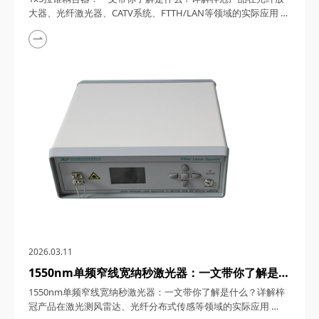
FTTH/LAN等领域的实际应用
大器、光纤激光器、CATV系统、FTTH/LAN等领域的实际应用
1x5拉锥耦合器，在光纤通信与传感技术迅猛发展的今天，凭借
其独特的设计、卓越的性能以及广泛的应用场景，成为了光纤网
络构建中不可或缺的关键组件。今天，四川梓冠光电将从产品定
义、工作原理、特点参数以及具体应用等多个维度，全面剖析这
款产品的内在魅力。 一、1...
2026.03.11
1550nm单频窄线宽纳秒激光器：一文带你了解是什
么？详解梓冠产品在激光测风雷达、光纤分布式传感
1550nm单频窄线宽纳秒激光器：一文带你了解是什么？详解梓
等领域的实际应用
冠产品在激光测风雷达、光纤分布式传感等领域的实际应用