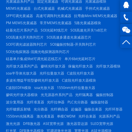
光衰减器系列产品
固定光衰减器
可调光衰减器
光衰减器模块
MEMS光衰减器
台式光衰减器
机械式光衰减器
手持式光衰减器
SFP可调光衰减器
高速可调阵列光衰减器
抗弯曲Mini MEMS光衰减器
QQ在
PM MEMS光衰减器
常开MEMS光衰减器
5路光衰减器模块
线咨
0816
硅基光芯片系列产品
SOI光延时线芯片
SOI高速光开关1x8芯片
SOI高速光开关阵列芯片
SOI高速多通道光衰减器芯片
询
-
SOI可调光滤波器阵列芯片
SOI偏振控制器-开关阵列芯片
SOI光电探测器-混频光电探测器阵列芯片
23844
硅基单片集成9bit可调光延迟线芯片
单片6bit光延时芯片
光纤放大器系列产品
掺铒光纤放大器
保偏光纤放大器
光纤放大器模块
soa半导体光放大器
光纤拉曼放大器
C波段光纤放大器
多波长增益平坦型掺铒光纤放大器
C波段光纤放大器模块
C波段EDFA模块
soa光放大器
1550nm光纤拉曼放大器
掺铒光纤放大器模块
光无源器件系列产品
光纤隔离器
偏振控制器
波分复用器
光纤准直器
光纤拉伸器
PLC光分路器
偏振旋转器
光纤镀膜反射镜
光分路器
光纤耦合器
起偏器
偏振合束器
光纤环形器
1550nm光隔离器
激光准直器
单模CWDM
光纤合束器
光源系列产品
激光光源
DFB激光器
ASE宽带光源
激光器雷达源
SLED宽带光源
红光笔
DFB激光器模块
可调谐激光光源
宽带光源
ASE光源模块