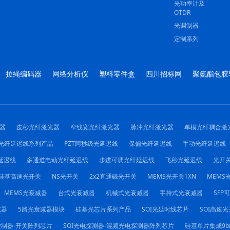
光功率计及
OTDR
光调制器
定制系列
拉绳编码器
网络分析仪
塑料零件盒
四川招标网
聚氨酯包胶
器
皮秒光纤激光器
窄线宽光纤激光器
脉冲光纤激光器
单模光纤耦合激
光纤延迟线系列产品
PZT阿秒级光延迟线
保偏光纤延迟线
手动光纤延迟线
延迟线
多通道电动光纤延迟线
步进可调光纤延迟线
飞秒光延迟线
光开
硅基高速光开关
NS光开关
2x2直通磁光开关
MEMS光开关1XN
MEMS光
MEMS光衰减器
台式光衰减器
机械式光衰减器
手持式光衰减器
SFP
减器
5路光衰减器模块
硅基光芯片系列产品
SOI光延时线芯片
SOI高速光
控制器-开关阵列芯片
SOI光电探测器-混频光电探测器阵列芯片
硅基单片集成9b