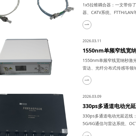
大器、光纤激光器、CA
1x5拉锥耦合器：一文带你
器、CATV系统、FTTH/
感技术迅猛发展的今天，凭
为了光纤网络构建中不可或
作原理、特点参数以及具体
2026.03.11
一、1...
1550nm单频窄线
冠产品在激光测风雷
1550nm单频窄线宽纳秒
雷达、光纤分布式传感等领域
光技术的浩瀚星空中，犹如
域，吸引了众多科研与工业
其推出的1550nm单频窄
2026.03.09
了市场上的热门之...
330ps多通道电动
品在量子通信、5G/
330ps多通道电动光延迟
实际应用
5G/6G通信与雷达系统、O
迟线，在光通信与光电子技