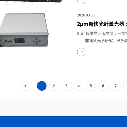
特性，在量子通信、5G/6
量与传感以及太赫兹研究与
2026.03.06
川梓冠光电...
2μm超快光纤激光器
生物医疗、工业加工
2μm超快光纤激光器：一
监测等领域的实际应
工、非线性光学研究、激光
光器凭借其高功率、短脉冲
为科研与工业领域的“明星工
谱优势（如人眼安全、水分
域展现出不可替代的价值。..
«
1
2
3
4
5
6
7