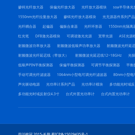
掺铒光纤放大器
保偏光纤放大器
光纤放大器模块
soa半导体光
1550nm光纤拉曼放大器
掺铒光纤放大器模块
光无源器件系列产品
光纤耦合器
起偏器
偏振合束器
光纤环形器
1550nm光隔离
红光笔
DFB激光器模块
可调谐激光光源
宽带光源
ASE光源
射频微波功率放大器
射频微波低噪声功率放大器
射频微波光纤延
射频微波光纤延迟线（带放大）
射频微波光延迟线12~18GHz
光
低噪声PIN平衡探测器
保偏平衡探测器
可调节平衡探测器
平衡
手动可调光纤滤波器
1064nm小型电可调光纤滤波器
80nm小型
声光驱动电源
光功率计系列产品
光功率计模块
多功能光时域反
多功能光时域反射仪4.3寸
台式外置光功率计
台式内置光功率计
四川梓冠 2015-长期 蜀ICP备15029435号-1