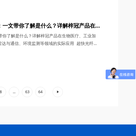
G通信与雷达系统、光学相干层析成像（OCT）、光学测
超快激光等多个领域展现出非凡的应用潜力。今天，四
：一文带你了解是什么？详解梓冠产品在
、非线性光学研究、激光雷达与通信、环境
文带你了解是什么？详解梓冠产品在生物医疗、工业加
用
雷达与通信、环境监测等领域的实际应用 超快光纤激
、宽调谐范围等特性，在激光技术迅猛发展的今天，成
具”。其中，2μm波段的超快光纤激光器因其独特的光
子吸收峰等），在生物医疗、工业加工、环境监测等领
.
8
...
63
64
»