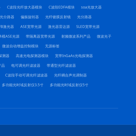
器
C波段光纤放大器模块
C波段EDFA模块
soa光放大器
C光分路器
偏振旋转器
光纤镀膜反射镜
光分路器
FB激光器
ASE宽带光源
激光器雷达源
SLED宽带光源
单模ASE光源
带隔离器宽带光源
射频微波系列产品
微波光子
微波自动增益控制模块
无源标签
电探测器
高速光电探测器模块
宽带InGaAs光电探测器
产品
电可调光纤滤波器
带通型光纤滤波器
C波段手动可调光纤滤波器
光纤耦合声光调制器
多功能光时域反射仪3.5寸
多功能光时域反射仪5寸