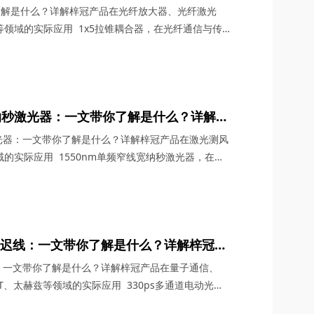
TV系统、FTTH/LAN等领域的实际应用
了解是什么？详解梓冠产品在光纤放大器、光纤激光
LAN等领域的实际应用 1x5拉锥耦合器，在光纤通信与传
借其独特的设计、卓越的性能以及广泛的应用场景，成
缺的关键组件。今天，四川梓冠光电将从产品定义、工
应用等多个维度，全面剖析这款产品的内在魅力。
宽纳秒激光器：一文带你了解是什么？详解梓
达、光纤分布式传感等领域的实际应用
激光器：一文带你了解是什么？详解梓冠产品在激光测风
的实际应用 1550nm单频窄线宽纳秒激光器，在激
一颗璀璨的明星，以其独特的光学特性和广泛的应用领
界的目光。四川梓冠光电作为该领域的高新技术企业，
线宽纳秒激光器更是以其卓越的性能和稳定的表现，成为
光延迟线：一文带你了解是什么？详解梓冠产
6G通信与雷达系统、OCT、太赫兹等领域的
线：一文带你了解是什么？详解梓冠产品在量子通信、
CT、太赫兹等领域的实际应用 330ps多通道电动光延
术的飞速发展中，凭借其高精度、多通道、可调可控等