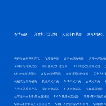
友情链接：
真空带式过滤机
无尘车间装修
激光焊接机
光纤激光器系列产品
飞秒激光器
超快光纤激光器
纳秒光纤激光
可调谐光纤激光器
纳秒脉冲光纤激光器
ECL窄线宽光纤激光器
C波段光纤延迟线
多模光纤延迟线
光纤延迟线带驱动
固定光纤
机械式光开关模块
机械式光开关
MEMS光开关
台式光开关
光衰减器系列产品
固定光衰减器
可调光衰减器
光衰减器模块
抗弯曲Mini MEMS光衰减器
PM MEMS光衰减器
常开MEMS光衰
SOI高速多通道光衰减器芯片
SOI可调光滤波器阵列芯片
SOI偏振