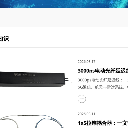
知识
2026.03.17
3000ps电动光纤
在量子通信、5G与6
3000ps电动光纤延迟线
际应用
6G通信、航天与雷达系统、O
高速发展的光通信与探测技
众多高科技领域的理想选择
特点、关键参数以及在量子通
2026.03.11
成像（OCT...
1x5拉锥耦合器：一