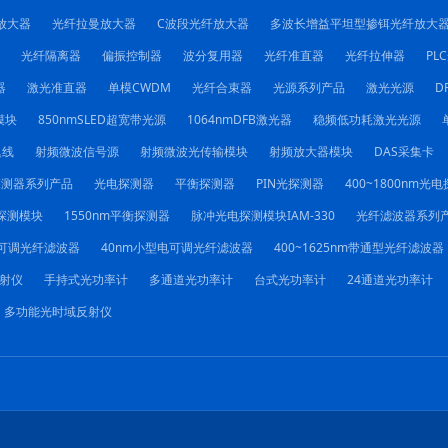
放大器
光纤拉曼放大器
C波段光纤放大器
多波长增益平坦型掺铒光纤放大
光纤隔离器
偏振控制器
波分复用器
光纤准直器
光纤拉伸器
PL
器
激光准直器
单模CWDM
光纤合束器
光源系列产品
激光光源
D
模块
850nmSLED超宽带光源
1064nmDFB激光器
稳频低功耗激光光源
迟线
射频微波信号源
射频微波光传输模块
射频放大器模块
DAS采集卡
探测器系列产品
光电探测器
平衡探测器
PIN光探测器
400~1800nm光
探测模块
1550nm平衡探测器
脉冲光电探测模块IAM-330
光纤滤波器系列
电可调光纤滤波器
40nm小型电可调光纤滤波器
400~1625nm带通型光纤滤波器
射仪
手持式光功率计
多通道光功率计
台式光功率计
24通道光功率计
多功能光时域反射仪