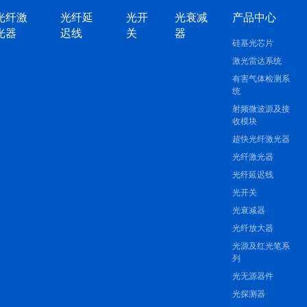
光纤激
光纤延
光开
光衰减
产品中心
光器
迟线
关
器
硅基光芯片
激光雷达系统
有害气体检测系
统
射频微波源及接
收模块
超快光纤激光器
光纤激光器
光纤延迟线
光开关
光衰减器
光纤放大器
光源及红光笔系
列
光无源器件
光探测器