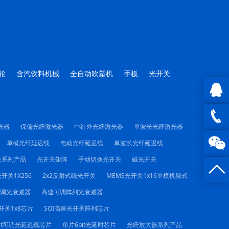
轮
含汽饮料机械
全自动吹塑机
手板
光开关
QQ在
光器
保偏光纤激光器
中红外光纤激光器
单波长光纤激光器
线咨询
0816 -
单模光纤延迟线
电动光纤延迟线
单波长光纤延迟线
关系列产品
光开关矩阵
手动切换光开关
磁光开关
23844
开关1X256
2x2反射式磁光开关
MEMS光开关1x16单模机架式
可调光衰减器
高速可调阵列光衰减器
开关1x8芯片
SOI高速光开关阵列芯片
it可调光延迟线芯片
单片6bit光延时芯片
光纤放大器系列产品