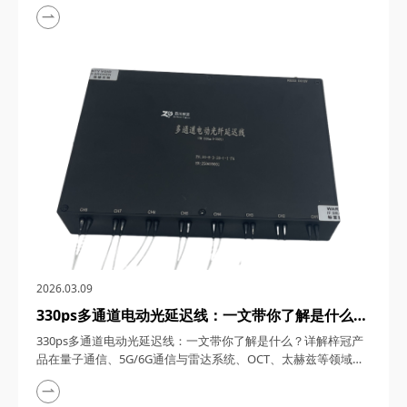
1550nm单频窄线宽纳秒激光器，在激光技术的浩瀚星空中，犹
如一颗璀璨的明星，以其独特的光学特性和广泛的应用领域，吸
引了众多科研与工业界的目光。四川梓冠光电作为该领域的高新
技术企业，其推出的1550nm单频窄线宽纳秒激光器更是以其卓
越的性能和稳定的表现，成为了市场上的热门之...
2026.03.09
330ps多通道电动光延迟线：一文带你了解是什么？
详解梓冠产品在量子通信、5G/6G通信与雷达系
330ps多通道电动光延迟线：一文带你了解是什么？详解梓冠产
统、OCT、太赫兹等领域的实际应用
品在量子通信、5G/6G通信与雷达系统、OCT、太赫兹等领域的
实际应用 330ps多通道电动光延迟线，在光通信与光电子技术的
飞速发展中，凭借其高精度、多通道、可调可控等特性，在量子