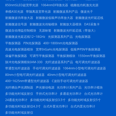
850nmSLED超宽带光源
1064nmDFB激光器
稳频低功耗激光光源
单模ASE光源
带隔离器宽带光源
射频微波系列产品
微波光子
射频微波功率放大器
射频微波低噪声功率放大器
射频微波光纤延迟线
射频微波信号源
射频微波光传输模块
射频放大器模块
DAS采集卡
微波自动增益控制模块
无源标签
射频微波光纤延迟线（带放大）
射频微波光延迟线12~18GHz
光探测器系列产品
光电探测器
平衡探测器
PIN光探测器
400~1800nm光电探测器
高速光电探测器模块
宽带InGaAs光电探测器
低噪声PIN平衡探测器
保偏平衡探测器
可调节平衡探测器
平衡探测模块
1550nm平衡探测器
脉冲光电探测模块IAM-330
光纤滤波器系列产品
电可调光纤滤波器
带通型光纤滤波器
手动可调光纤滤波器
1064nm小型电可调光纤滤波器
80nm小型电可调光纤滤波器
40nm小型电可调光纤滤波器
400~1625nm带通型光纤滤波器
C波段手动可调光纤滤波器
光纤耦合声光调制器
声光驱动电源
光功率计系列产品
光功率计模块
多功能光时域反射仪
手持式光功率计
多通道光功率计
台式光功率计
24通道光功率计
多功能光时域反射仪3.5寸
多功能光时域反射仪5寸
多功能光时域反射仪4.3寸
台式外置光功率计
台式内置光功率计
多功能光时域反射仪