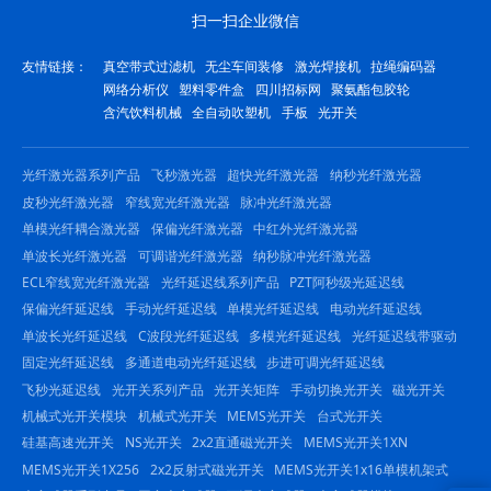
扫一扫企业微信
友情链接：
真空带式过滤机
无尘车间装修
激光焊接机
拉绳编码器
网络分析仪
塑料零件盒
四川招标网
聚氨酯包胶轮
含汽饮料机械
全自动吹塑机
手板
光开关
光纤激光器系列产品
飞秒激光器
超快光纤激光器
纳秒光纤激光器
皮秒光纤激光器
窄线宽光纤激光器
脉冲光纤激光器
单模光纤耦合激光器
保偏光纤激光器
中红外光纤激光器
单波长光纤激光器
可调谐光纤激光器
纳秒脉冲光纤激光器
ECL窄线宽光纤激光器
光纤延迟线系列产品
PZT阿秒级光延迟线
保偏光纤延迟线
手动光纤延迟线
单模光纤延迟线
电动光纤延迟线
单波长光纤延迟线
C波段光纤延迟线
多模光纤延迟线
光纤延迟线带驱动
固定光纤延迟线
多通道电动光纤延迟线
步进可调光纤延迟线
飞秒光延迟线
光开关系列产品
光开关矩阵
手动切换光开关
磁光开关
机械式光开关模块
机械式光开关
MEMS光开关
台式光开关
硅基高速光开关
NS光开关
2x2直通磁光开关
MEMS光开关1XN
MEMS光开关1X256
2x2反射式磁光开关
MEMS光开关1x16单模机架式