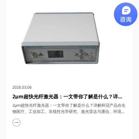
通信、5G/6G通信与雷达系统、光学相干层析成像（OCT）、光
学测量与传感以及太赫兹研究与超快激光等多个领域展现出非凡
的应用潜力。今天，四川梓冠光电...
2026.03.06
2μm超快光纤激光器：一文带你了解是什么？详解
梓冠产品在生物医疗、工业加工、非线性光学研究、
2μm超快光纤激光器：一文带你了解是什么？详解梓冠产品在生
激光雷达与通信、环境监测等领域的实际应用
物医疗、工业加工、非线性光学研究、激光雷达与通信、环境监
测等领域的实际应用 超快光纤激光器凭借其高功率、短脉冲、
宽调谐范围等特性，在激光技术迅猛发展的今天，成为科研与工
业领域的“明星工具”。其中，2μm波段的超快光纤激光器因其独
特的光谱优势（如人眼安全、水分子吸收峰等），在生物医疗、