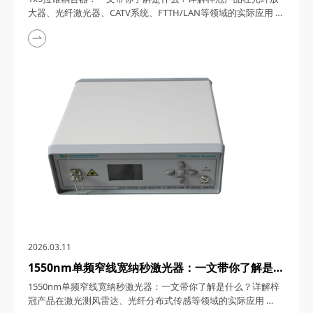
FTTH/LAN等领域的实际应用
大器、光纤激光器、CATV系统、FTTH/LAN等领域的实际应用
1x5拉锥耦合器，在光纤通信与传感技术迅猛发展的今天，凭借
其独特的设计、卓越的性能以及广泛的应用场景，成为了光纤网
络构建中不可或缺的关键组件。今天，四川梓冠光电将从产品定
义、工作原理、特点参数以及具体应用等多个维度，全面剖析这
款产品的内在魅力。 一、1...
2026.03.11
1550nm单频窄线宽纳秒激光器：一文带你了解是什
么？详解梓冠产品在激光测风雷达、光纤分布式传感
1550nm单频窄线宽纳秒激光器：一文带你了解是什么？详解梓
等领域的实际应用
冠产品在激光测风雷达、光纤分布式传感等领域的实际应用