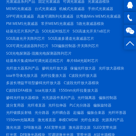
光衰减器系列产品
固定光衰减器
可调光衰减器
光衰减器模块
MEMS光衰减器
台式光衰减器
机械式光衰减器
手持式光衰减器
SFP可调光衰减器
高速可调阵列光衰减器
抗弯曲Mini MEMS光衰减器
QQ在
PM MEMS光衰减器
常开MEMS光衰减器
5路光衰减器模块
线咨
0816
硅基光芯片系列产品
SOI光延时线芯片
SOI高速光开关1x8芯片
SOI高速光开关阵列芯片
SOI高速多通道光衰减器芯片
询
-
SOI可调光滤波器阵列芯片
SOI偏振控制器-开关阵列芯片
SOI光电探测器-混频光电探测器阵列芯片
23844
硅基单片集成9bit可调光延迟线芯片
单片6bit光延时芯片
光纤放大器系列产品
掺铒光纤放大器
保偏光纤放大器
光纤放大器模块
soa半导体光放大器
光纤拉曼放大器
C波段光纤放大器
多波长增益平坦型掺铒光纤放大器
C波段光纤放大器模块
C波段EDFA模块
soa光放大器
1550nm光纤拉曼放大器
掺铒光纤放大器模块
光无源器件系列产品
光纤隔离器
偏振控制器
波分复用器
光纤准直器
光纤拉伸器
PLC光分路器
偏振旋转器
光纤镀膜反射镜
光分路器
光纤耦合器
起偏器
偏振合束器
光纤环形器
1550nm光隔离器
激光准直器
单模CWDM
光纤合束器
光源系列产品
激光光源
DFB激光器
ASE宽带光源
激光器雷达源
SLED宽带光源
红光笔
DFB激光器模块
可调谐激光光源
宽带光源
ASE光源模块