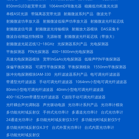
850nmSLED超宽带光源
1064nmDFB激光器
稳频低功耗激光光源
单模ASE光源
带隔离器宽带光源
射频微波系列产品
微波光子
射频微波功率放大器
射频微波低噪声功率放大器
射频微波光纤延迟线
射频微波信号源
射频微波光传输模块
射频放大器模块
DAS采集卡
微波自动增益控制模块
无源标签
射频微波光纤延迟线（带放大）
射频微波光延迟线12~18GHz
光探测器系列产品
光电探测器
平衡探测器
PIN光探测器
400~1800nm光电探测器
高速光电探测器模块
宽带InGaAs光电探测器
低噪声PIN平衡探测器
保偏平衡探测器
可调节平衡探测器
平衡探测模块
1550nm平衡探测器
脉冲光电探测模块IAM-330
光纤滤波器系列产品
电可调光纤滤波器
带通型光纤滤波器
手动可调光纤滤波器
1064nm小型电可调光纤滤波器
80nm小型电可调光纤滤波器
40nm小型电可调光纤滤波器
400~1625nm带通型光纤滤波器
C波段手动可调光纤滤波器
光纤耦合声光调制器
声光驱动电源
光功率计系列产品
光功率计模块
多功能光时域反射仪
手持式光功率计
多通道光功率计
台式光功率计
24通道光功率计
多功能光时域反射仪3.5寸
多功能光时域反射仪5寸
多功能光时域反射仪4.3寸
台式外置光功率计
台式内置光功率计
多功能光时域反射仪