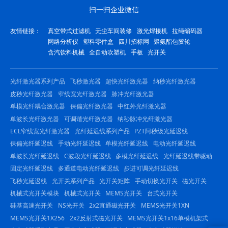
扫一扫企业微信
友情链接：
真空带式过滤机
无尘车间装修
激光焊接机
拉绳编码器
网络分析仪
塑料零件盒
四川招标网
聚氨酯包胶轮
含汽饮料机械
全自动吹塑机
手板
光开关
光纤激光器系列产品
飞秒激光器
超快光纤激光器
纳秒光纤激光器
皮秒光纤激光器
窄线宽光纤激光器
脉冲光纤激光器
单模光纤耦合激光器
保偏光纤激光器
中红外光纤激光器
单波长光纤激光器
可调谐光纤激光器
纳秒脉冲光纤激光器
ECL窄线宽光纤激光器
光纤延迟线系列产品
PZT阿秒级光延迟线
保偏光纤延迟线
手动光纤延迟线
单模光纤延迟线
电动光纤延迟线
单波长光纤延迟线
C波段光纤延迟线
多模光纤延迟线
光纤延迟线带驱动
固定光纤延迟线
多通道电动光纤延迟线
步进可调光纤延迟线
飞秒光延迟线
光开关系列产品
光开关矩阵
手动切换光开关
磁光开关
机械式光开关模块
机械式光开关
MEMS光开关
台式光开关
硅基高速光开关
NS光开关
2x2直通磁光开关
MEMS光开关1XN
MEMS光开关1X256
2x2反射式磁光开关
MEMS光开关1x16单模机架式