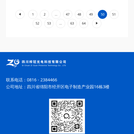
程。其核心部件包括激光介质...
«
1
2
...
47
48
49
50
51
»
52
53
...
63
64
联系电话：
0816 - 2384466
公司地址：
四川省绵阳市经开区电子制造产业园16栋3楼