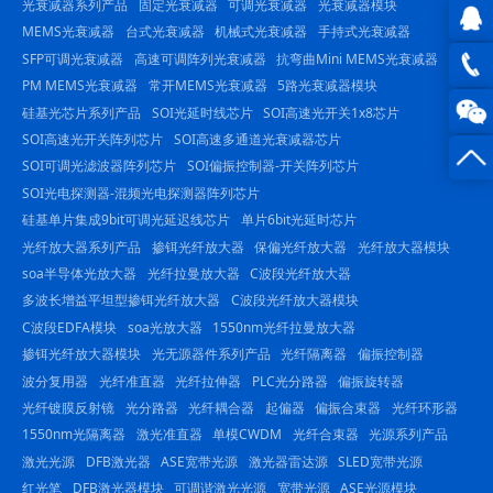
光衰减器系列产品
固定光衰减器
可调光衰减器
光衰减器模块
MEMS光衰减器
台式光衰减器
机械式光衰减器
手持式光衰减器
SFP可调光衰减器
高速可调阵列光衰减器
抗弯曲Mini MEMS光衰减器
QQ在
PM MEMS光衰减器
常开MEMS光衰减器
5路光衰减器模块
线咨
0816
硅基光芯片系列产品
SOI光延时线芯片
SOI高速光开关1x8芯片
SOI高速光开关阵列芯片
SOI高速多通道光衰减器芯片
询
-
SOI可调光滤波器阵列芯片
SOI偏振控制器-开关阵列芯片
SOI光电探测器-混频光电探测器阵列芯片
23844
硅基单片集成9bit可调光延迟线芯片
单片6bit光延时芯片
光纤放大器系列产品
掺铒光纤放大器
保偏光纤放大器
光纤放大器模块
soa半导体光放大器
光纤拉曼放大器
C波段光纤放大器
多波长增益平坦型掺铒光纤放大器
C波段光纤放大器模块
C波段EDFA模块
soa光放大器
1550nm光纤拉曼放大器
掺铒光纤放大器模块
光无源器件系列产品
光纤隔离器
偏振控制器
波分复用器
光纤准直器
光纤拉伸器
PLC光分路器
偏振旋转器
光纤镀膜反射镜
光分路器
光纤耦合器
起偏器
偏振合束器
光纤环形器
1550nm光隔离器
激光准直器
单模CWDM
光纤合束器
光源系列产品
激光光源
DFB激光器
ASE宽带光源
激光器雷达源
SLED宽带光源
红光笔
DFB激光器模块
可调谐激光光源
宽带光源
ASE光源模块