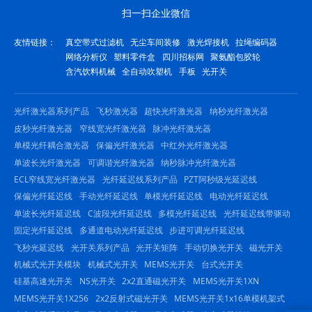
扫一扫企业微信
友情链接：
真空带式过滤机
无尘车间装修
激光焊接机
拉绳编码器
网络分析仪
塑料零件盒
四川招标网
聚氨酯包胶轮
含汽饮料机械
全自动吹塑机
手板
光开关
光纤激光器系列产品
飞秒激光器
超快光纤激光器
纳秒光纤激光器
皮秒光纤激光器
窄线宽光纤激光器
脉冲光纤激光器
单模光纤耦合激光器
保偏光纤激光器
中红外光纤激光器
单波长光纤激光器
可调谐光纤激光器
纳秒脉冲光纤激光器
ECL窄线宽光纤激光器
光纤延迟线系列产品
PZT阿秒级光延迟线
保偏光纤延迟线
手动光纤延迟线
单模光纤延迟线
电动光纤延迟线
单波长光纤延迟线
C波段光纤延迟线
多模光纤延迟线
光纤延迟线带驱动
固定光纤延迟线
多通道电动光纤延迟线
步进可调光纤延迟线
飞秒光延迟线
光开关系列产品
光开关矩阵
手动切换光开关
磁光开关
机械式光开关模块
机械式光开关
MEMS光开关
台式光开关
硅基高速光开关
NS光开关
2x2直通磁光开关
MEMS光开关1XN
MEMS光开关1X256
2x2反射式磁光开关
MEMS光开关1x16单模机架式