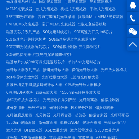
光衰减器系列产品
固定光衰减器
可调光衰减器
光衰减器模块
MEMS光衰减器
台式光衰减器
机械式光衰减器
手持式光衰减器
SFP可调光衰减器
高速可调阵列光衰减器
抗弯曲Mini MEMS光衰减器
QQ在
PM MEMS光衰减器
常开MEMS光衰减器
5路光衰减器模块
线咨
0816
硅基光芯片系列产品
SOI光延时线芯片
SOI高速光开关1x8芯片
SOI高速光开关阵列芯片
SOI高速多通道光衰减器芯片
询
-
SOI可调光滤波器阵列芯片
SOI偏振控制器-开关阵列芯片
SOI光电探测器-混频光电探测器阵列芯片
23844
硅基单片集成9bit可调光延迟线芯片
单片6bit光延时芯片
光纤放大器系列产品
掺铒光纤放大器
保偏光纤放大器
光纤放大器模块
soa半导体光放大器
光纤拉曼放大器
C波段光纤放大器
多波长增益平坦型掺铒光纤放大器
C波段光纤放大器模块
C波段EDFA模块
soa光放大器
1550nm光纤拉曼放大器
掺铒光纤放大器模块
光无源器件系列产品
光纤隔离器
偏振控制器
波分复用器
光纤准直器
光纤拉伸器
PLC光分路器
偏振旋转器
光纤镀膜反射镜
光分路器
光纤耦合器
起偏器
偏振合束器
光纤环形器
1550nm光隔离器
激光准直器
单模CWDM
光纤合束器
光源系列产品
激光光源
DFB激光器
ASE宽带光源
激光器雷达源
SLED宽带光源
红光笔
DFB激光器模块
可调谐激光光源
宽带光源
ASE光源模块