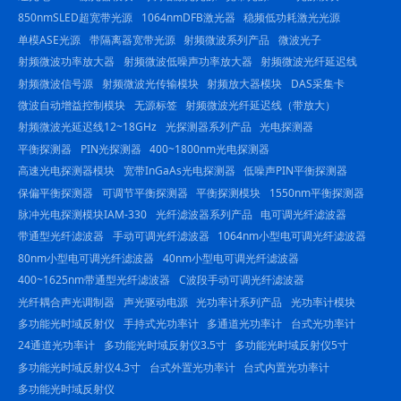
850nmSLED超宽带光源
1064nmDFB激光器
稳频低功耗激光光源
单模ASE光源
带隔离器宽带光源
射频微波系列产品
微波光子
射频微波功率放大器
射频微波低噪声功率放大器
射频微波光纤延迟线
射频微波信号源
射频微波光传输模块
射频放大器模块
DAS采集卡
微波自动增益控制模块
无源标签
射频微波光纤延迟线（带放大）
射频微波光延迟线12~18GHz
光探测器系列产品
光电探测器
平衡探测器
PIN光探测器
400~1800nm光电探测器
高速光电探测器模块
宽带InGaAs光电探测器
低噪声PIN平衡探测器
保偏平衡探测器
可调节平衡探测器
平衡探测模块
1550nm平衡探测器
脉冲光电探测模块IAM-330
光纤滤波器系列产品
电可调光纤滤波器
带通型光纤滤波器
手动可调光纤滤波器
1064nm小型电可调光纤滤波器
80nm小型电可调光纤滤波器
40nm小型电可调光纤滤波器
400~1625nm带通型光纤滤波器
C波段手动可调光纤滤波器
光纤耦合声光调制器
声光驱动电源
光功率计系列产品
光功率计模块
多功能光时域反射仪
手持式光功率计
多通道光功率计
台式光功率计
24通道光功率计
多功能光时域反射仪3.5寸
多功能光时域反射仪5寸
多功能光时域反射仪4.3寸
台式外置光功率计
台式内置光功率计
多功能光时域反射仪