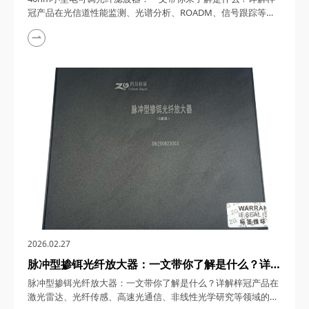
ROADM、信号跟踪等领域的实际应用
冠产品在光信道性能监测、光谱分析、ROADM、信号跟踪等领
域的实际应用 40nm小型电可调光纤滤波器，在光通信技术日新
月异的今天，凭借其卓越的性能与广泛的应用潜力，正逐步成为
光信道性能监测、光谱分析、ROADM（可重构光分插复用器）
及信号跟踪等领域的核心组件。四川梓冠光电将从产品定义、工
作原理、特性参数及多领域应用等方面，对该产...
2026.02.27
脉冲型掺铒光纤放大器：一文带你了解是什么？详解
梓冠产品在激光雷达、光纤传感、高速光通信、非线
脉冲型掺铒光纤放大器：一文带你了解是什么？详解梓冠产品在
性光学研究等领域的实际应用
激光雷达、光纤传感、高速光通信、非线性光学研究等领域的实