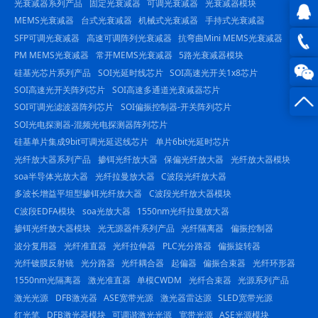
光衰减器系列产品
固定光衰减器
可调光衰减器
光衰减器模块
MEMS光衰减器
台式光衰减器
机械式光衰减器
手持式光衰减器
SFP可调光衰减器
高速可调阵列光衰减器
抗弯曲Mini MEMS光衰减器
QQ在
PM MEMS光衰减器
常开MEMS光衰减器
5路光衰减器模块
线咨
0816
硅基光芯片系列产品
SOI光延时线芯片
SOI高速光开关1x8芯片
SOI高速光开关阵列芯片
SOI高速多通道光衰减器芯片
询
-
SOI可调光滤波器阵列芯片
SOI偏振控制器-开关阵列芯片
SOI光电探测器-混频光电探测器阵列芯片
23844
硅基单片集成9bit可调光延迟线芯片
单片6bit光延时芯片
光纤放大器系列产品
掺铒光纤放大器
保偏光纤放大器
光纤放大器模块
soa半导体光放大器
光纤拉曼放大器
C波段光纤放大器
多波长增益平坦型掺铒光纤放大器
C波段光纤放大器模块
C波段EDFA模块
soa光放大器
1550nm光纤拉曼放大器
掺铒光纤放大器模块
光无源器件系列产品
光纤隔离器
偏振控制器
波分复用器
光纤准直器
光纤拉伸器
PLC光分路器
偏振旋转器
光纤镀膜反射镜
光分路器
光纤耦合器
起偏器
偏振合束器
光纤环形器
1550nm光隔离器
激光准直器
单模CWDM
光纤合束器
光源系列产品
激光光源
DFB激光器
ASE宽带光源
激光器雷达源
SLED宽带光源
红光笔
DFB激光器模块
可调谐激光光源
宽带光源
ASE光源模块