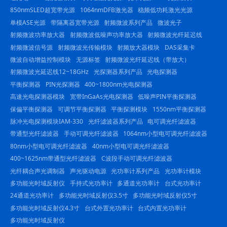
850nmSLED超宽带光源
1064nmDFB激光器
稳频低功耗激光光源
单模ASE光源
带隔离器宽带光源
射频微波系列产品
微波光子
射频微波功率放大器
射频微波低噪声功率放大器
射频微波光纤延迟线
射频微波信号源
射频微波光传输模块
射频放大器模块
DAS采集卡
微波自动增益控制模块
无源标签
射频微波光纤延迟线（带放大）
射频微波光延迟线12~18GHz
光探测器系列产品
光电探测器
平衡探测器
PIN光探测器
400~1800nm光电探测器
高速光电探测器模块
宽带InGaAs光电探测器
低噪声PIN平衡探测器
保偏平衡探测器
可调节平衡探测器
平衡探测模块
1550nm平衡探测器
脉冲光电探测模块IAM-330
光纤滤波器系列产品
电可调光纤滤波器
带通型光纤滤波器
手动可调光纤滤波器
1064nm小型电可调光纤滤波器
80nm小型电可调光纤滤波器
40nm小型电可调光纤滤波器
400~1625nm带通型光纤滤波器
C波段手动可调光纤滤波器
光纤耦合声光调制器
声光驱动电源
光功率计系列产品
光功率计模块
多功能光时域反射仪
手持式光功率计
多通道光功率计
台式光功率计
24通道光功率计
多功能光时域反射仪3.5寸
多功能光时域反射仪5寸
多功能光时域反射仪4.3寸
台式外置光功率计
台式内置光功率计
多功能光时域反射仪