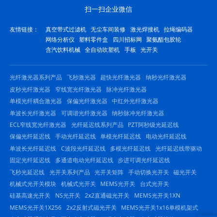
扫一扫企业微信
友情链接：
真空带式过滤机
无尘车间装修
激光焊接机
拉绳编码器
网络分析仪
塑料零件盒
四川招标网
聚氨酯包胶轮
含汽饮料机械
全自动吹塑机
手板
光开关
光纤激光器系列产品
飞秒激光器
超快光纤激光器
纳秒光纤激光器
皮秒光纤激光器
窄线宽光纤激光器
脉冲光纤激光器
单模光纤耦合激光器
保偏光纤激光器
中红外光纤激光器
单波长光纤激光器
可调谐光纤激光器
纳秒脉冲光纤激光器
ECL窄线宽光纤激光器
光纤延迟线系列产品
PZT阿秒级光延迟线
保偏光纤延迟线
手动光纤延迟线
单模光纤延迟线
电动光纤延迟线
单波长光纤延迟线
C波段光纤延迟线
多模光纤延迟线
光纤延迟线带驱动
固定光纤延迟线
多通道电动光纤延迟线
步进可调光纤延迟线
飞秒光延迟线
光开关系列产品
光开关矩阵
手动切换光开关
磁光开关
机械式光开关模块
机械式光开关
MEMS光开关
台式光开关
硅基高速光开关
NS光开关
2x2直通磁光开关
MEMS光开关1XN
MEMS光开关1X256
2x2反射式磁光开关
MEMS光开关1x16单模机架式