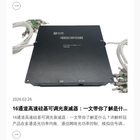
际应用 脉冲型掺铒光纤放大器（EDFA-PL）作为关键器件，在光
通信与光电子技术的飞速发展浪潮中，正逐步成为推动激光雷
达、光纤传感、高速光通信及非线性光学研究等多个领域技术进
步的核心力量。四川梓冠光电推出的脉冲型掺铒光纤放大器凭借
卓越的性能与广泛的应用前景，吸引了业界的广泛关...
2026.02.26
16通道高速硅基可调光衰减器：一文带你了解是什
么？详解梓冠产品在多通道光功率均衡、通信网络光
16通道高速硅基可调光衰减器：一文带你了解是什么？详解梓冠
功率控制、模拟信号调制等领域的实际应用
产品在多通道光功率均衡、通信网络光功率控制、模拟信号调制
等领域的实际应用 16通道高速硅基可调光衰减器（VOA），在
5G前传、数据中心互联（DCI）及相干光通信系统中，凭借其硅