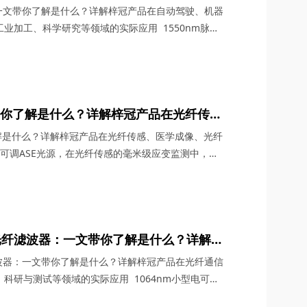
导航、高速光通信系统、工业加工、科学研
：一文带你了解是什么？详解梓冠产品在自动驾驶、机器
业加工、科学研究等领域的实际应用 1550nm脉冲
猛发展的今天，凭借其独特的光谱特性和卓越的性能，
组件。四川梓冠光电将详细解析这款激光器的技术原
并深入探讨其在自动驾驶与机器人导航、高速光通信系
带你了解是什么？详解梓冠产品在光纤传
器件测试等领域的实际应用
了解是什么？详解梓冠产品在光纤传感、医学成像、光纤
可调ASE光源，在光纤传感的毫米级应变监测中，在
中，在光器件测试的皮秒级时域分析中，凭借其超宽光
越的平坦度控制（≤3dB），正在重新定义光电子系
冠光电将从技术原理、核心参数、应用场景三个维度，
调光纤滤波器：一文带你了解是什么？详解梓
统、激光技术、医疗美容、科研与测试等领
滤波器：一文带你了解是什么？详解梓冠产品在光纤通信
科研与测试等领域的实际应用 1064nm小型电可调
光加工、生物医学等前沿领域，凭借其毫秒级动态调谐