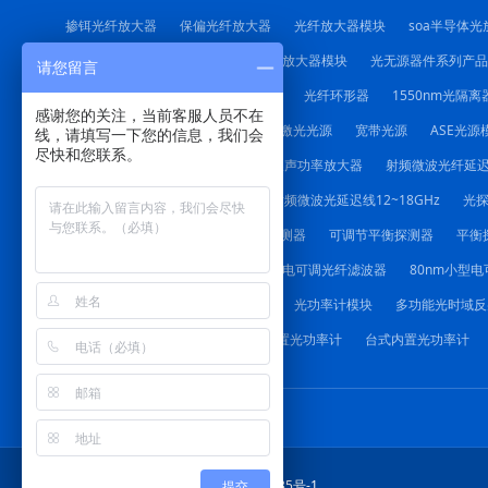
掺铒光纤放大器
保偏光纤放大器
光纤放大器模块
soa半导体光
1550nm光纤拉曼放大器
掺铒光纤放大器模块
光无源器件系列产品
请您留言
光纤耦合器
起偏器
偏振合束器
光纤环形器
1550nm光隔离
感谢您的关注，当前客服人员不在
红光笔
DFB激光器模块
可调谐激光光源
宽带光源
ASE光源
线，请填写一下您的信息，我们会
尽快和您联系。
射频微波功率放大器
射频微波低噪声功率放大器
射频微波光纤延
射频微波光纤延迟线（带放大）
射频微波光延迟线12~18GHz
光
低噪声PIN平衡探测器
保偏平衡探测器
可调节平衡探测器
平衡
手动可调光纤滤波器
1064nm小型电可调光纤滤波器
80nm小型
声光驱动电源
光功率计系列产品
光功率计模块
多功能光时域反
多功能光时域反射仪4.3寸
台式外置光功率计
台式内置光功率计
四川梓冠 2015-长期 蜀ICP备15029435号-1
提交