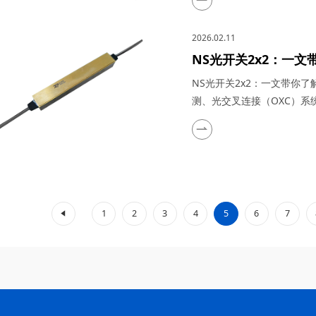
能力、超窄带宽控制精度及
川梓冠光电将从技术原理、
2026.02.11
新价值。 ...
NS光开关2x2：一
络、光纤测试与监测、
NS光开关2x2：一文带你
用
测、光交叉连接（OXC）系
量以每年40%的速度增长、
结构、微秒级切换速度和超
冠光电将从技术原理、核心
关如何成为...
«
1
2
3
4
5
6
7