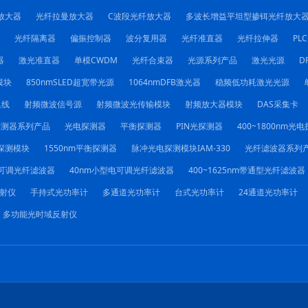
放大器
光纤拉曼放大器
C波段光纤放大器
多波长增益平坦型掺铒光纤放大
光纤隔离器
偏振控制器
波分复用器
光纤准直器
光纤拉伸器
PL
器
激光准直器
单模CWDM
光纤合束器
光源系列产品
激光光源
D
模块
850nmSLED超宽带光源
1064nmDFB激光器
稳频低功耗激光光源
迟线
射频微波信号源
射频微波光传输模块
射频放大器模块
DAS采集卡
探测器系列产品
光电探测器
平衡探测器
PIN光探测器
400~1800nm光
探测模块
1550nm平衡探测器
脉冲光电探测模块IAM-330
光纤滤波器系列
电可调光纤滤波器
40nm小型电可调光纤滤波器
400~1625nm带通型光纤滤波器
射仪
手持式光功率计
多通道光功率计
台式光功率计
24通道光功率计
多功能光时域反射仪