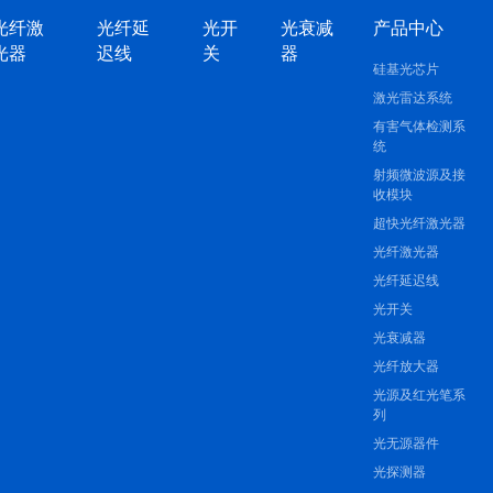
光纤激
光纤延
光开
光衰减
产品中心
光器
迟线
关
器
硅基光芯片
激光雷达系统
有害气体检测系
统
射频微波源及接
收模块
超快光纤激光器
光纤激光器
光纤延迟线
光开关
光衰减器
光纤放大器
光源及红光笔系
列
光无源器件
光探测器