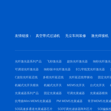
友情链接：
真空带式过滤机
无尘车间装修
激光焊接机
光纤激光器系列产品
飞秒激光器
超快光纤激光器
纳秒光纤激光
可调谐光纤激光器
纳秒脉冲光纤激光器
ECL窄线宽光纤激光器
C波段光纤延迟线
多模光纤延迟线
光纤延迟线带驱动
固定光纤
机械式光开关模块
机械式光开关
MEMS光开关
台式光开关
光衰减器系列产品
固定光衰减器
可调光衰减器
光衰减器模块
抗弯曲Mini MEMS光衰减器
PM MEMS光衰减器
常开MEMS光衰
SOI高速多通道光衰减器芯片
SOI可调光滤波器阵列芯片
SOI偏振