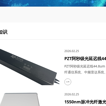
知识
2026.02.25
PZT阿秒级光延迟线44
详解梓冠产品在光纤
PZT阿秒级光延迟线44.8u
医学影像诊断‌等领域
纤通信系统、中频雷达系统
PZT阿秒级光延迟线（型号：4
发展的当下，凭借其亚纳秒
学影像等领域的"时间调控大
2026.02.25
1550nm脉冲光纤