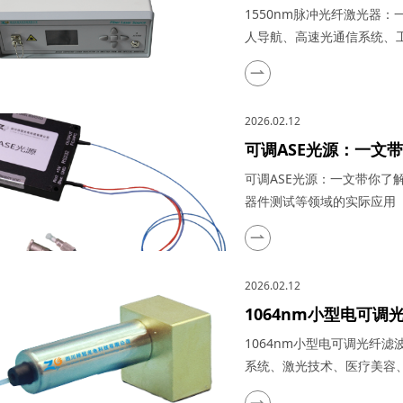
在自动驾驶、机器人
1550nm脉冲光纤激光器
究等领域的实际应用
人导航、高速光通信系统、工
光纤激光器，在激光技术迅
成为众多高科技领域的核心
理、核心特点、关键参数，
2026.02.12
统、工业加工以及科学研...
可调ASE光源：一文
感、医学成像、光纤
可调ASE光源：一文带你
器件测试等领域的实际应用 
医学成像的微米级组织分辨
谱调谐能力、高功率密度及卓
统的能量供给标准。四川梓
2026.02.12
深度解析这款产品的创新...
1064nm小型电可
冠产品在光纤通信系
1064nm小型电可调光纤
域的实际应用
系统、激光技术、医疗美容、
光纤滤波器，在光通信、激