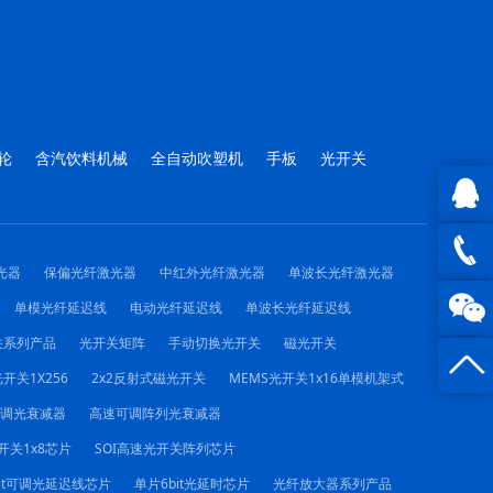
轮
含汽饮料机械
全自动吹塑机
手板
光开关
QQ在
光器
保偏光纤激光器
中红外光纤激光器
单波长光纤激光器
线咨询
0816 -
单模光纤延迟线
电动光纤延迟线
单波长光纤延迟线
关系列产品
光开关矩阵
手动切换光开关
磁光开关
23844
开关1X256
2x2反射式磁光开关
MEMS光开关1x16单模机架式
可调光衰减器
高速可调阵列光衰减器
开关1x8芯片
SOI高速光开关阵列芯片
it可调光延迟线芯片
单片6bit光延时芯片
光纤放大器系列产品