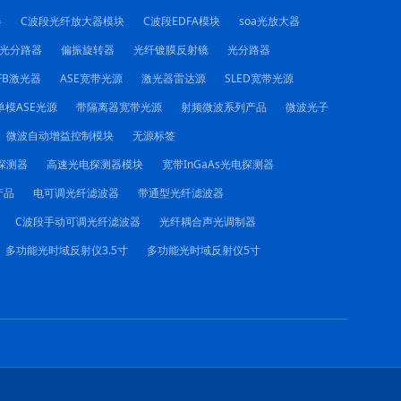
器
C波段光纤放大器模块
C波段EDFA模块
soa光放大器
C光分路器
偏振旋转器
光纤镀膜反射镜
光分路器
FB激光器
ASE宽带光源
激光器雷达源
SLED宽带光源
单模ASE光源
带隔离器宽带光源
射频微波系列产品
微波光子
微波自动增益控制模块
无源标签
电探测器
高速光电探测器模块
宽带InGaAs光电探测器
产品
电可调光纤滤波器
带通型光纤滤波器
C波段手动可调光纤滤波器
光纤耦合声光调制器
多功能光时域反射仪3.5寸
多功能光时域反射仪5寸