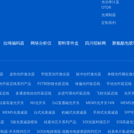
光功率计及
OTDR
光调制器
定制系列
拉绳编码器
网络分析仪
塑料零件盒
四川招标网
聚氨酯包胶
器
皮秒光纤激光器
窄线宽光纤激光器
脉冲光纤激光器
单模光纤耦合激
光纤延迟线系列产品
PZT阿秒级光延迟线
保偏光纤延迟线
手动光纤延迟线
延迟线
多通道电动光纤延迟线
步进可调光纤延迟线
飞秒光延迟线
光开
硅基高速光开关
NS光开关
2x2直通磁光开关
MEMS光开关1XN
MEMS光
MEMS光衰减器
台式光衰减器
机械式光衰减器
手持式光衰减器
SFP
减器
5路光衰减器模块
硅基光芯片系列产品
SOI光延时线芯片
SOI高速光
控制器-开关阵列芯片
SOI光电探测器-混频光电探测器阵列芯片
硅基单片集成9b