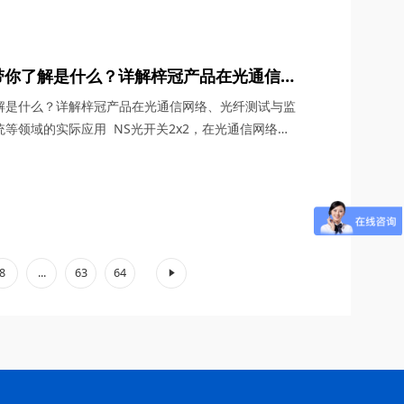
全光纤结构优势，正在重塑光电子系统的性能边界。四
核心参数、应用场景三个维度，深度解析这款产品的创
文带你了解是什么？详解梓冠产品在光通信网
光交叉连接（OXC）系统等领域的实际应
了解是什么？详解梓冠产品在光通信网络、光纤测试与监
统等领域的实际应用 NS光开关2x2，在光通信网络流
数据中心互联需求突破100Tbps的今天，凭借其全固态
低损耗特性，正在重塑光网络架构的底层逻辑。四川梓
参数、应用场景及实际案例等维度，深度解析这款光开
8
...
63
64
»