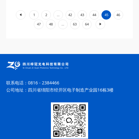
1550nm单波长光纤激光器的...
«
1
2
...
42
43
44
45
46
»
47
48
...
63
64
联系电话：
0816 - 2384466
公司地址：
四川省绵阳市经开区电子制造产业园16栋3楼