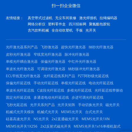
扫一扫企业微信
友情链接：
真空带式过滤机
无尘车间装修
激光焊接机
拉绳编码器
网络分析仪
塑料零件盒
四川招标网
聚氨酯包胶轮
含汽饮料机械
全自动吹塑机
手板
光开关
光纤激光器系列产品
飞秒激光器
超快光纤激光器
纳秒光纤激光器
皮秒光纤激光器
窄线宽光纤激光器
脉冲光纤激光器
单模光纤耦合激光器
保偏光纤激光器
中红外光纤激光器
单波长光纤激光器
可调谐光纤激光器
纳秒脉冲光纤激光器
ECL窄线宽光纤激光器
光纤延迟线系列产品
PZT阿秒级光延迟线
保偏光纤延迟线
手动光纤延迟线
单模光纤延迟线
电动光纤延迟线
单波长光纤延迟线
C波段光纤延迟线
多模光纤延迟线
光纤延迟线带驱动
固定光纤延迟线
多通道电动光纤延迟线
步进可调光纤延迟线
飞秒光延迟线
光开关系列产品
光开关矩阵
手动切换光开关
磁光开关
机械式光开关模块
机械式光开关
MEMS光开关
台式光开关
硅基高速光开关
NS光开关
2x2直通磁光开关
MEMS光开关1XN
MEMS光开关1X256
2x2反射式磁光开关
MEMS光开关1x16单模机架式