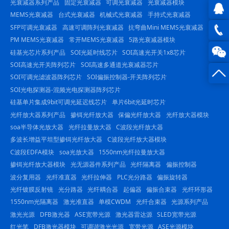
光衰减器系列产品
固定光衰减器
可调光衰减器
光衰减器模块
MEMS光衰减器
台式光衰减器
机械式光衰减器
手持式光衰减器
SFP可调光衰减器
高速可调阵列光衰减器
抗弯曲Mini MEMS光衰减器
QQ在
PM MEMS光衰减器
常开MEMS光衰减器
5路光衰减器模块
线咨
0816
硅基光芯片系列产品
SOI光延时线芯片
SOI高速光开关1x8芯片
SOI高速光开关阵列芯片
SOI高速多通道光衰减器芯片
询
-
SOI可调光滤波器阵列芯片
SOI偏振控制器-开关阵列芯片
SOI光电探测器-混频光电探测器阵列芯片
23844
硅基单片集成9bit可调光延迟线芯片
单片6bit光延时芯片
光纤放大器系列产品
掺铒光纤放大器
保偏光纤放大器
光纤放大器模块
soa半导体光放大器
光纤拉曼放大器
C波段光纤放大器
多波长增益平坦型掺铒光纤放大器
C波段光纤放大器模块
C波段EDFA模块
soa光放大器
1550nm光纤拉曼放大器
掺铒光纤放大器模块
光无源器件系列产品
光纤隔离器
偏振控制器
波分复用器
光纤准直器
光纤拉伸器
PLC光分路器
偏振旋转器
光纤镀膜反射镜
光分路器
光纤耦合器
起偏器
偏振合束器
光纤环形器
1550nm光隔离器
激光准直器
单模CWDM
光纤合束器
光源系列产品
激光光源
DFB激光器
ASE宽带光源
激光器雷达源
SLED宽带光源
红光笔
DFB激光器模块
可调谐激光光源
宽带光源
ASE光源模块