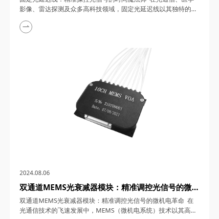
影像、雷达探测及众多高科技领域，固定光延迟线以其独特的工
作原理和广泛的应用范围，成为了推动科技进步的重要力量。本
文将深入探讨固定光延迟线的工作原理，并详细解析其在各个领
域的应用，展现其作为时间操控者的非凡魅力。 一、固定光延
迟线的工作原理 固定光延迟线，作为一种精密的光学设备，其
核心在于通过光纤作为传输介质...
2024.08.06
双通道MEMS光衰减器模块：精准调控光信号的微机
电革命
双通道MEMS光衰减器模块：精准调控光信号的微机电革命 在
光通信技术的飞速发展中，MEMS（微机电系统）技术以其高精