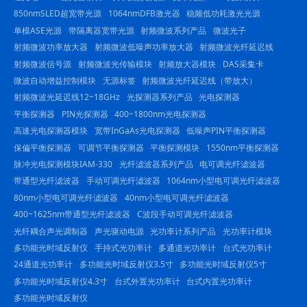
850nmSLED超宽带光源
1064nmDFB激光器
稳频低功耗激光光源
单模ASE光源
带隔离器宽带光源
射频微波系列产品
微波光子
射频微波功率放大器
射频微波低噪声功率放大器
射频微波光纤延迟线
射频微波信号源
射频微波光传输模块
射频放大器模块
DAS采集卡
微波自动增益控制模块
无源标签
射频微波光纤延迟线（带放大）
射频微波光延迟线12~18GHz
光探测器系列产品
光电探测器
平衡探测器
PIN光探测器
400~1800nm光电探测器
高速光电探测器模块
宽带InGaAs光电探测器
低噪声PIN平衡探测器
保偏平衡探测器
可调节平衡探测器
平衡探测模块
1550nm平衡探测器
脉冲光电探测模块IAM-330
光纤滤波器系列产品
电可调光纤滤波器
带通型光纤滤波器
手动可调光纤滤波器
1064nm小型电可调光纤滤波器
80nm小型电可调光纤滤波器
40nm小型电可调光纤滤波器
400~1625nm带通型光纤滤波器
C波段手动可调光纤滤波器
光纤耦合声光调制器
声光驱动电源
光功率计系列产品
光功率计模块
多功能光时域反射仪
手持式光功率计
多通道光功率计
台式光功率计
24通道光功率计
多功能光时域反射仪3.5寸
多功能光时域反射仪5寸
多功能光时域反射仪4.3寸
台式外置光功率计
台式内置光功率计
多功能光时域反射仪